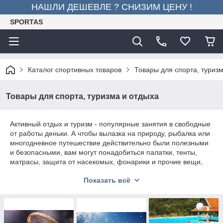
НАШЛИ ДЕШЕВЛЕ ? СНИЗИМ ЦЕНУ !
SPORTAS
Каталог спортивных товаров
Товары для спорта, туриз
Товары для спорта, туризма и отдыха
Активный отдых и туризм - популярные занятия в свободные
от работы деньки. А чтобы вылазка на природу, рыбалка или
многодневное путешествие действительно были полезными
и безопасными, вам могут понадобиться палатки, тенты,
матрасы, защита от насекомых, фонарики и прочие вещи,
незаменимые в походе. Все нужные товары для туризма вы
Показать всё
увидите в этом иллюстрированном каталоге.
Все, что пригодится в походе, собрано в этом разделе - от
ножей и топоров, до туристических навигаторов и термосов.
Для любителей комфорта повсюду, даже на природе,
предлагаем такие товары для туризма и отдыха, как