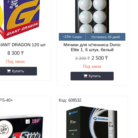
–23%
Осталось 45 дней
GIANT DRAGON 120 шт
Мячики для н/тенниса Donic
Elite 1, 6 штук, белый
8 300 ₸
2 500 ₸
3 300 ₸
Под заказ
Под заказ
Купить
Купить
-PS-40+
608532