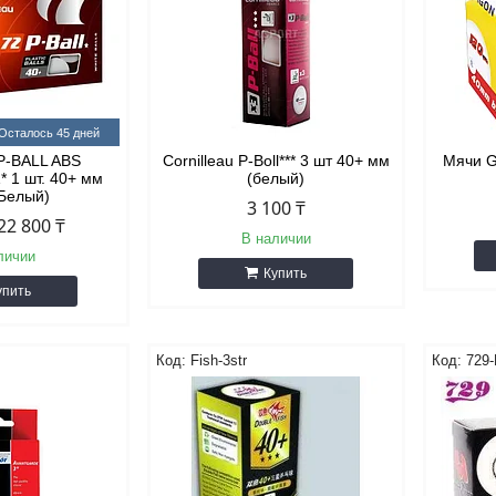
Осталось 45 дней
 Р-ВALL ABS
Cornilleau Р-Воll*** 3 шт 40+ мм
Мячи 
 1 шт. 40+ мм
(белый)
(Белый)
3 100 ₸
22 800 ₸
В наличии
личии
Купить
упить
Fish-3str
729