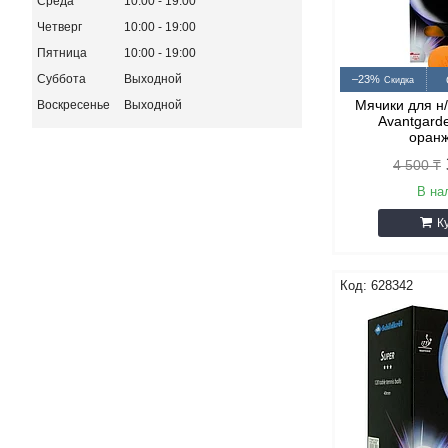
Среда
10:00
19:00
Четверг
10:00
19:00
Пятница
10:00
19:00
Суббота
Выходной
–23%
Мячики для н
Воскресенье
Выходной
Avantgarde
оран
4 500 ₸
В на
К
628342