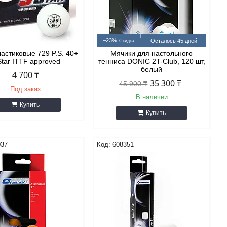
–23%
Осталось 45 дней
астиковые 729 P.S. 40+
Мячики для настольного
Star ITTF approved
тенниса DONIC 2T-Club, 120 шт,
белый
4 700 ₸
35 300 ₸
45 900 ₸
Под заказ
В наличии
Купить
Купить
037
608351