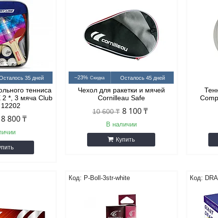
–23%
Осталось 35 дней
Осталось 45 дней
ольного тенниса
Чехол для ракетки и мячей
Тен
2 *, 3 мяча Club
Cornilleau Safe
Compe
t 12202
8 100 ₸
10 600 ₸
8 800 ₸
В наличии
личии
Купить
упить
Р-Воll-3str-white
DRA