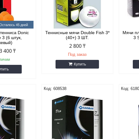
Осталось 45 дней
/тенниса Donic
Теннисные мячи Double Fish 3*
Мячи пл
 3 (6 штук,
(40+) 3 ШТ.
3 
жевый)
2 800 ₸
3 400 ₸
Под заказ
личии
Купить
упить
608538
618