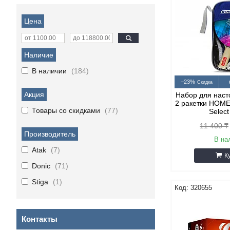
Цена
Наличие
В наличии
184
–23%
Акция
Набор для наст
2 ракетки HOME 
Товары со скидками
77
Selec
11 400 ₸
Производитель
В на
Atak
7
К
Donic
71
Stiga
1
320655
Контакты