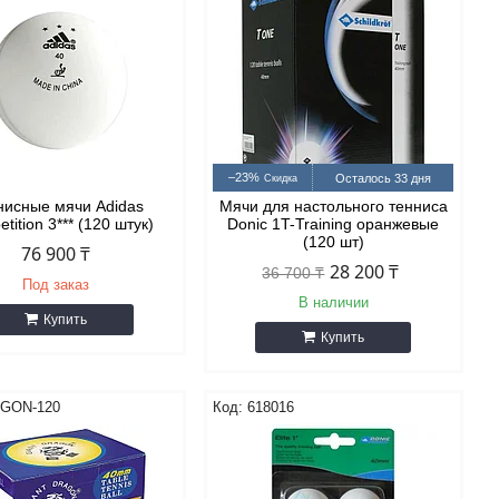
–23%
Осталось 33 дня
нисные мячи Adidas
Мячи для настольного тенниса
tition 3*** (120 штук)
Donic 1T-Training оранжевые
(120 шт)
76 900 ₸
28 200 ₸
36 700 ₸
Под заказ
В наличии
Купить
Купить
GON-120
618016