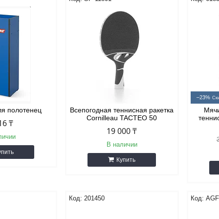
–23%
ля полотенец
Всепогодная теннисная ракетка
Мячи
Cornilleau TACTEO 50
тенни
16 ₸
19 000 ₸
личии
В наличии
упить
Купить
201450
AGF