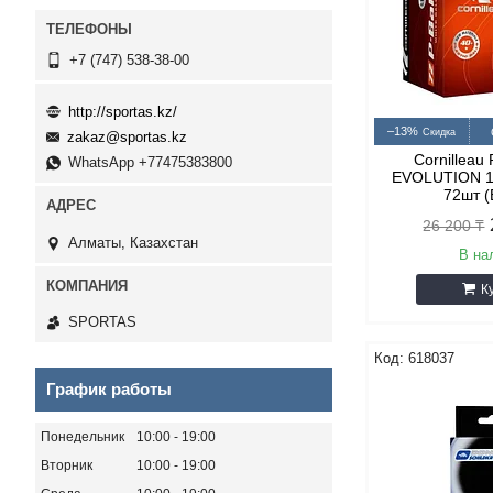
+7 (747) 538-38-00
http://sportas.kz/
–13%
zakaz@sportas.kz
Cornilleau
WhatsApp +77475383800
EVOLUTION 1*
72шт 
26 200 ₸
Алматы, Казахстан
В на
К
SPORTAS
618037
График работы
Понедельник
10:00
19:00
Вторник
10:00
19:00