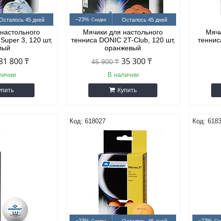
–23%
Осталось 45 дней
Осталось 45 дней
 настольного
Мячики для настольного
Мячи
Super 3, 120 шт,
тенниса DONIC 2T-Club, 120 шт,
теннис
лый
оранжевый
81 800 ₸
35 300 ₸
45 900 ₸
личии
В наличии
упить
Купить
618027
618
–23%
–23%