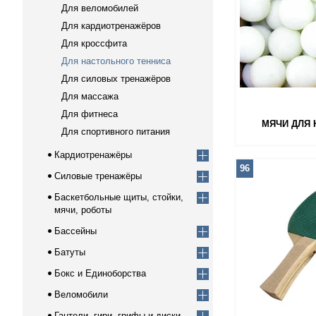
Для веломобилей
Для кардиотренажёров
Для кроссфита
Для настольного тенниса
Для силовых тренажёров
Для массажа
Для фитнеса
МЯЧИ ДЛЯ 
Для спортивного питания
Кардиотренажёры
96
Силовые тренажёры
Баскетбольные щиты, стойки,
мячи, роботы
Бассейны
Батуты
Бокс и Единоборства
Веломобили
Гантели, гири, грифы и диски