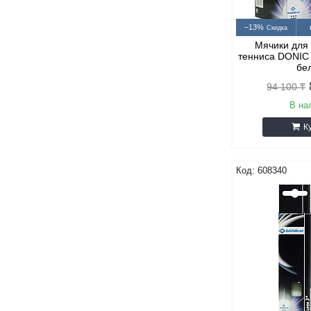
–13%
Мячики для
тенниса DONIC 
бе
94 100 ₸
В на
К
608340