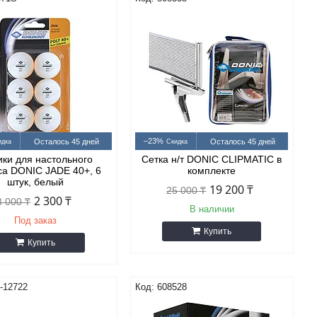
–23%
Осталось 45 дней
Осталось 45 дней
ки для настольного
Сетка н/т DONIC CLIPMATIC в
са DONIC JADE 40+, 6
комплекте
штук, белый
19 200 ₸
25 000 ₸
2 300 ₸
3 000 ₸
В наличии
Под заказ
Купить
Купить
-12722
608528