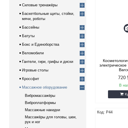
Силовые тренажёры
Баскетбольные щиты, стойки,
мячи, роботы
Бассейны
Батуты
Бокс и Единоборства
Веломобили
Косметологи
Гантели, гири, грифы и диски
электрическо
Barc
Игровые столы
720 
Кроссфит
В на
Массажное оборудование
К
Вибромассажёры
Виброплатформы
Массажные накидки
Р44
Массажёры для головы, шеи,
рук и ног