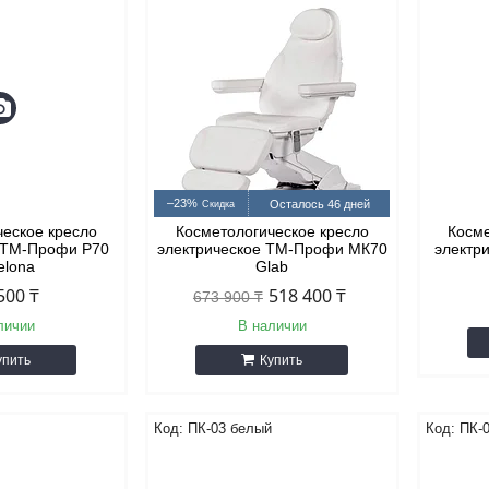
–23%
Осталось 46 дней
ческое кресло
Косметологическое кресло
Косме
е ТМ-Профи P70
электрическое ТМ-Профи МК70
электр
elona
Glab
500 ₸
518 400 ₸
673 900 ₸
личии
В наличии
упить
Купить
ПК-03 белый
ПК-