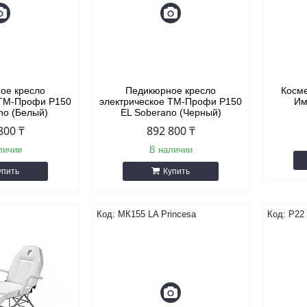
ое кресло
Педикюрное кресло
Косме
 ТМ-Профи P150
электрическое ТМ-Профи P150
Им
no (Белый)
EL Soberano (Черный)
800 ₸
892 800 ₸
личии
В наличии
упить
Купить
МК155 LA Princesa
Р22