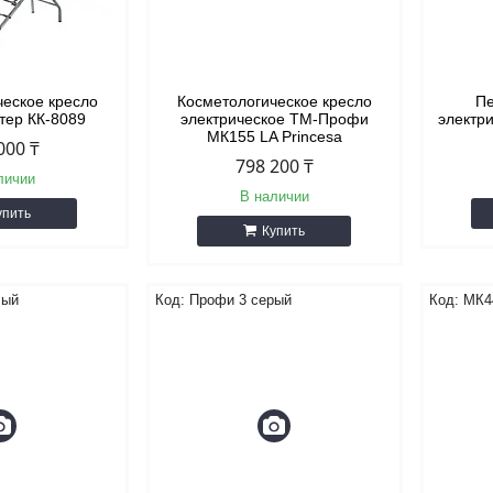
ческое кресло
Косметологическое кресло
Пе
тер КК-8089
электрическое ТМ-Профи
электр
МК155 LA Princesa
000 ₸
798 200 ₸
личии
В наличии
упить
Купить
лый
Профи 3 серый
МК4