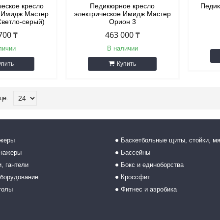
ческое кресло
Педикюрное кресло
Педик
е Имидж Мастер
электрическое Имидж Мастер
Светло-серый)
Орион 3
700 ₸
463 000 ₸
личии
В наличии
упить
Купить
ажеры
Баскетбольные щиты, стойки, м
енажеры
Бассейны
, гантели
Бокс и единоборства
борудование
Кроссфит
толы
Фитнес и аэробика