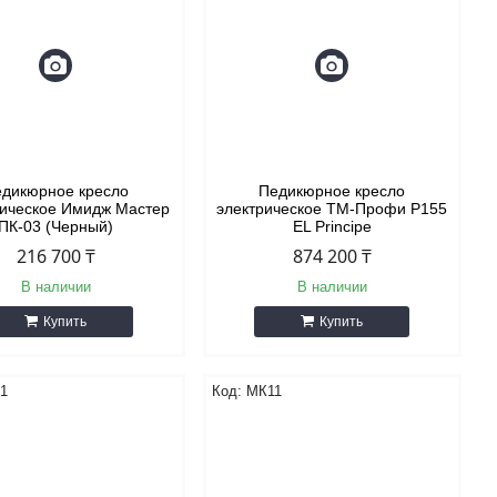
дикюрное кресло
Педикюрное кресло
лическое Имидж Мастер
электрическое ТМ-Профи P155
ПК-03 (Черный)
EL Principe
216 700 ₸
874 200 ₸
В наличии
В наличии
Купить
Купить
01
МК11