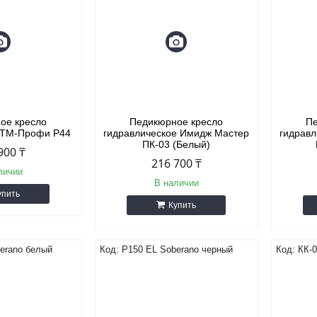
ое кресло
Педикюрное кресло
Пе
е ТМ-Профи Р44
гидравлическое Имидж Мастер
гидрав
ПК-03 (Белый)
900 ₸
216 700 ₸
личии
В наличии
упить
Купить
erano белый
P150 EL Soberano черный
КК-