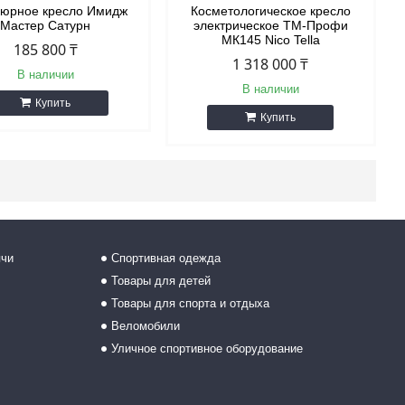
юрное кресло Имидж
Косметологическое кресло
Мастер Сатурн
электрическое ТМ-Профи
МК145 Nico Tella
185 800 ₸
1 318 000 ₸
В наличии
В наличии
Купить
Купить
ячи
Спортивная одежда
Товары для детей
Товары для спорта и отдыха
Веломобили
Уличное спортивное оборудование