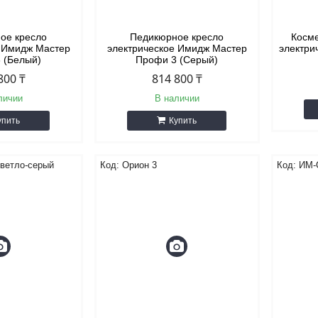
ое кресло
Педикюрное кресло
Косме
е Имидж Мастер
электрическое Имидж Мастер
электри
 (Белый)
Профи 3 (Серый)
800 ₸
814 800 ₸
личии
В наличии
упить
Купить
ветло-серый
Орион 3
ИМ-