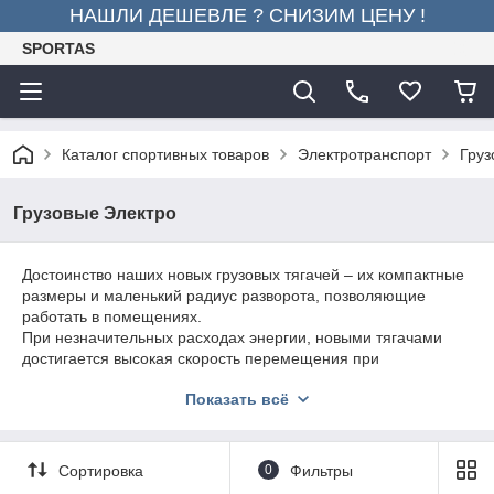
НАШЛИ ДЕШЕВЛЕ ? СНИЗИМ ЦЕНУ !
SPORTAS
Каталог спортивных товаров
Электротранспорт
Груз
Грузовые Электро
Достоинство наших новых грузовых тягачей – их компактные
размеры и маленький радиус разворота, позволяющие
работать в помещениях.
При незначительных расходах энергии, новыми тягачами
достигается высокая скорость перемещения при
максимальной нагрузке. На подъемах и спусках стабильная
Показать всё
скорость движения сохраняется. Все модели грузовых
тягачей имеют удобное место для водителя.
Сортировка
0
Фильтры