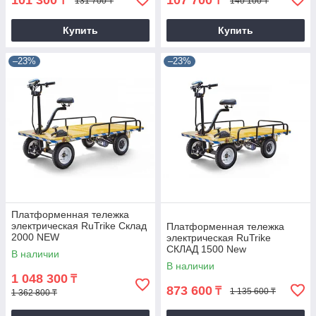
101 300
107 700
₸
₸
131 700 ₸
140 100 ₸
Купить
Купить
–23%
–23%
Платформенная тележка
электрическая RuTrike Склад
Платформенная тележка
2000 NEW
электрическая RuTrike
СКЛАД 1500 New
В наличии
В наличии
1 048 300
₸
873 600
₸
1 135 600 ₸
1 362 800 ₸