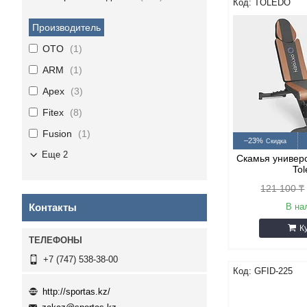
TOLEDO
Производитель
OTO
1
ARM
1
Apex
3
Fitex
8
Fusion
1
–23%
Еще 2
Скамья универ
To
121 100 ₸
Контакты
В на
К
+7 (747) 538-38-00
GFID-225
http://sportas.kz/