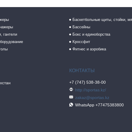
ажеры
Баскетбольные щиты, стойки, м
енажеры
Бассейны
, гантели
Бокс и единоборства
борудование
Кроссфит
толы
Фитнес и аэробика
+7 (747) 538-38-00
хстан
http://sportas.kz/
zakaz@sportas.kz
WhatsApp +77475383800