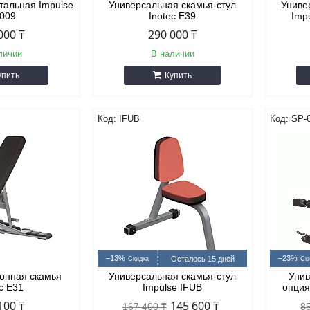
тальная Impulse
Универсальная скамья-стул
Униве
7009
Inotec Е39
Impu
000 ₸
290 000 ₸
личии
В наличии
упить
Купить
IFUB
SP-
–13%
–23%
Осталось 15 дней
онная скамья
Универсальная скамья-стул
Унив
ec E31
Impulse IFUB
опция
100 ₸
145 600 ₸
167 400 ₸
8