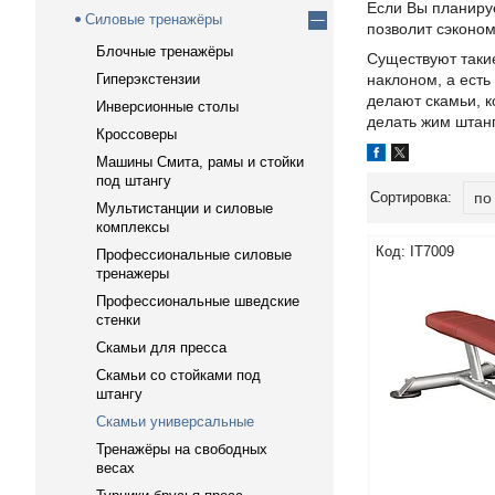
Если Вы планиру
Силовые тренажёры
позволит сэконом
Блочные тренажёры
Существуют такие
Гиперэкстензии
наклоном, а ест
делают скамьи, 
Инверсионные столы
делать жим штан
Кроссоверы
Машины Смита, рамы и стойки
под штангу
Мультистанции и силовые
комплексы
IT7009
Профессиональные силовые
тренажеры
Профессиональные шведские
стенки
Скамьи для пресса
Скамьи со стойками под
штангу
Скамьи универсальные
Тренажёры на свободных
весах