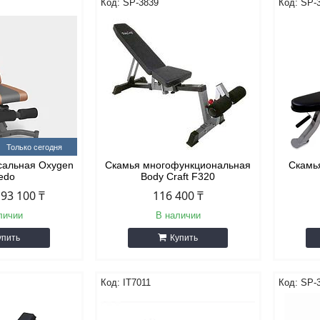
SP-3839
SP-
Только сегодня
сальная Oxygen
Скамья многофункциональная
Скамь
ledo
Body Craft F320
93 100 ₸
116 400 ₸
личии
В наличии
упить
Купить
IT7011
SP-