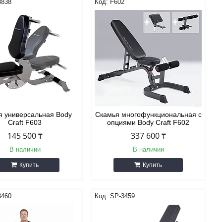
3838
F602
я универсальная Body
Скамья многофункциональная с
Craft F603
опциями Body Craft F602
145 500 ₸
337 600 ₸
В наличии
В наличии
Купить
Купить
3460
SP-3459