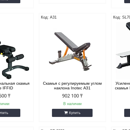
А31
SL7
нальная скамья
Скамья с регулируемым углом
Усилен
e IFFID
наклона Inotec А31
скамья 
600 ₸
902 100 ₸
личии
В наличии
упить
Купить