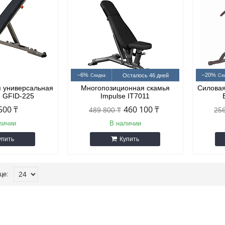
–6%
–20%
Осталось 46 дней
я универсальная
Многопозиционная скамья
Силовая
d GFID-225
Impulse IT7011
500 ₸
460 100 ₸
489 800 ₸
256
личии
В наличии
упить
Купить