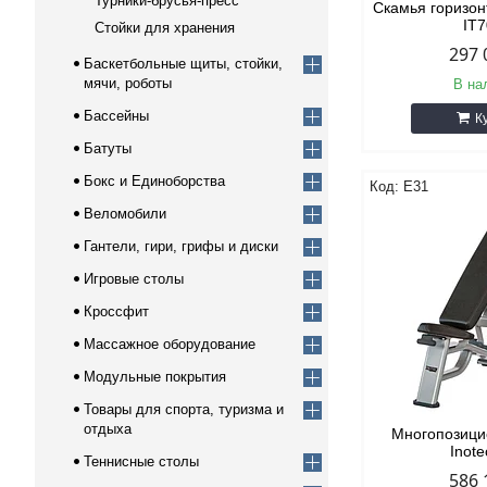
Турники-брусья-пресс
Скамья горизон
IT
Стойки для хранения
297 
Баскетбольные щиты, стойки,
мячи, роботы
В на
Бассейны
К
Батуты
Бокс и Единоборства
E31
Веломобили
Гантели, гири, грифы и диски
Игровые столы
Кроссфит
Массажное оборудование
Модульные покрытия
Товары для спорта, туризма и
отдыха
Многопозици
Inot
Теннисные столы
586 