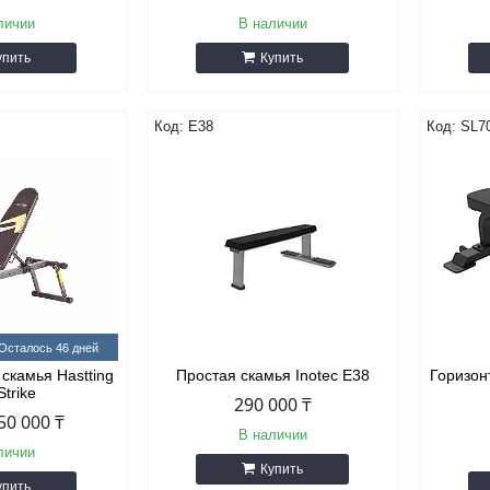
личии
В наличии
упить
Купить
Е38
SL7
Осталось 46 дней
скамья Hastting
Простая скамья Inotec Е38
Горизон
Strike
290 000 ₸
50 000 ₸
В наличии
личии
Купить
упить