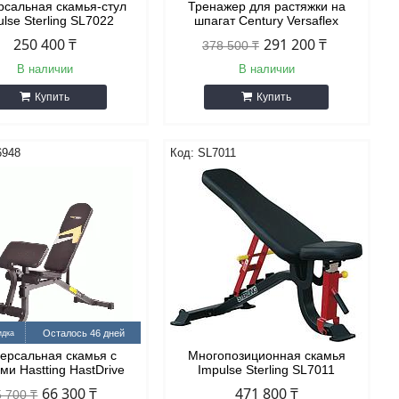
рсальная скамья-стул
Тренажер для растяжки на
lse Sterling SL7022
шпагат Century Versaflex
250 400 ₸
291 200 ₸
378 500 ₸
В наличии
В наличии
Купить
Купить
6948
SL7011
Осталось 46 дней
ерсальная скамья с
Многопозиционная скамья
ми Hastting HastDrive
Impulse Sterling SL7011
66 300 ₸
471 800 ₸
5 700 ₸