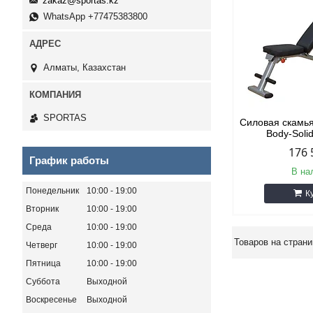
zakaz@sportas.kz
WhatsApp +77475383800
Алматы, Казахстан
SPORTAS
Силовая скамь
Body-Soli
176 
График работы
В на
Понедельник
10:00
19:00
К
Вторник
10:00
19:00
Среда
10:00
19:00
Четверг
10:00
19:00
Пятница
10:00
19:00
Суббота
Выходной
Воскресенье
Выходной