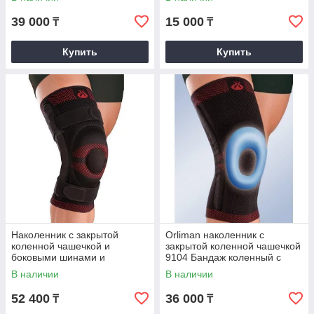
39 000
15 000
₸
₸
Купить
Купить
Наколенник с закрытой
Orliman наколенник с
коленной чашечкой и
закрытой коленной чашечкой
боковыми шинами и
9104 Бандаж коленный c
жесткими ремешками 9106
интегрированной
В наличии
В наличии
Orliman
кольцевидной силиконово
52 400
36 000
₸
₸