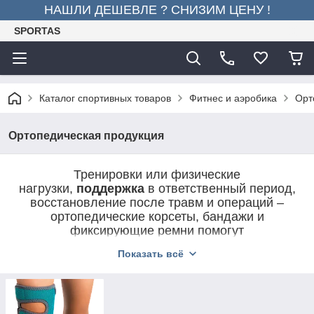
НАШЛИ ДЕШЕВЛЕ ? СНИЗИМ ЦЕНУ !
SPORTAS
Каталог спортивных товаров
Фитнес и аэробика
Орт
Ортопедическая продукция
Тренировки или физические
нагрузки,
поддержка
в ответственный период,
восстановление после травм и операций –
ортопедические корсеты, бандажи и
фиксирующие ремни помогут
сохранить
свободу движения
и активность.
Показать всё
1.
Позволяют улучшить самочувствие людей, которых
беспокоят боли в суставах или спине