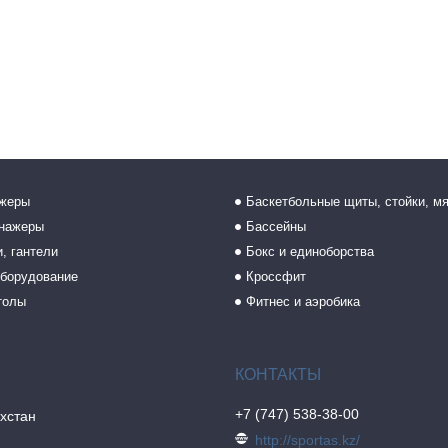
ажеры
Баскетбольные щиты, стойки, м
енажеры
Бассейны
, гантели
Бокс и единоборства
борудование
Кроссфит
толы
Фитнес и аэробика
+7 (747) 538-38-00
хстан
http://sportas.kz/