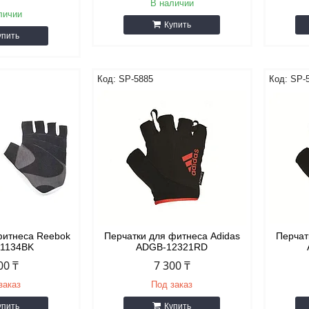
В наличии
личии
Купить
упить
SP-5885
SP-
фитнеса Reebok
Перчатки для фитнеса Adidas
Перчат
11134BK
ADGB-12321RD
00 ₸
7 300 ₸
заказ
Под заказ
упить
Купить