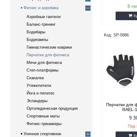
В на
Фитнес и аэробика
К
Аэробные гантели
Баланс-тренинг
Бодибары
SP-5886
Бодипампы
Гимнастические коврики
Перчатки для фитнеса
Мячи для фитнеса
Степ-платформы
Скакалки
Утяжелители
Йога и пилатес
Эспандеры
Перчатки для 
Ортопедическая продукция
RAEL-
Спортивные маты
9 3
Фитнес-тренажеры
Под 
Уличное спортивное
К