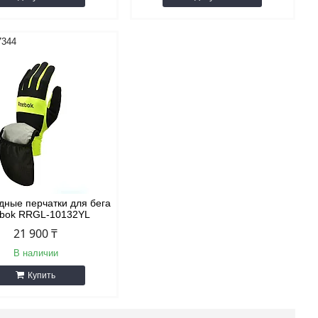
7344
дные перчатки для бега
bok RRGL-10132YL
21 900 ₸
В наличии
Купить