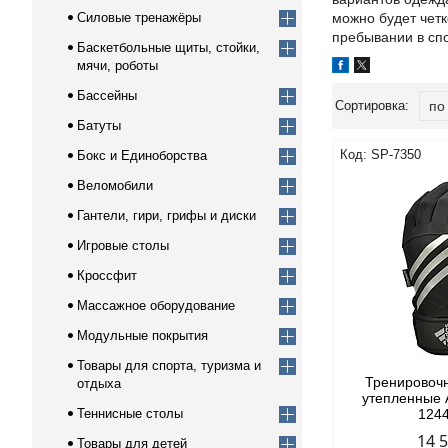
Силовые тренажёры
можно будет четк
пребывании в сп
Баскетбольные щиты, стойки,
мячи, роботы
Бассейны
Батуты
SP-7350
Бокс и Единоборства
Веломобили
Гантели, гири, грифы и диски
Игровые столы
Кроссфит
Массажное оборудование
Модульные покрытия
Товары для спорта, туризма и
Тренировоч
отдыха
утепленные 
Теннисные столы
124
14 
Товары для детей