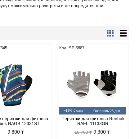
будут максимально разогреты и не повредятся при
7345
SP-5887
–13%
Осталось 23 дня
 перчатки для фитнеса
Перчатки для фитнеса Reebok
bok RAGB-12331ST
RAEL-11133GR
9 800 ₸
9 300 ₸
10 700 ₸