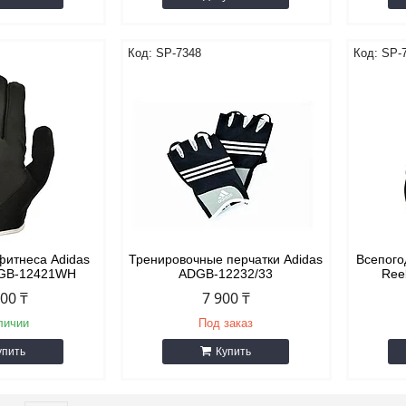
SP-7348
SP-
фитнеса Adidas
Тренировочные перчатки Adidas
Всепого
ADGB-12421WH
ADGB-12232/33
Ree
900 ₸
7 900 ₸
личии
Под заказ
упить
Купить