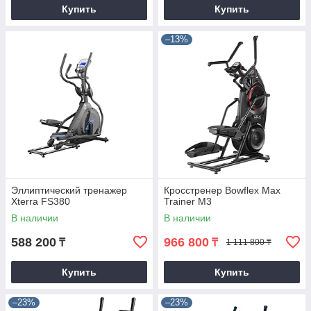
Купить
Купить
–13%
Эллиптический тренажер
Кросстренер Bowflex Max
Xterra FS380
Trainer M3
В наличии
В наличии
588 200
966 800
₸
₸
1 111 800 ₸
Купить
Купить
–23%
–23%