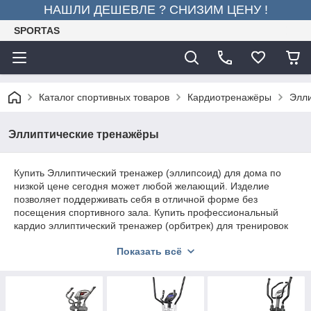
НАШЛИ ДЕШЕВЛЕ ? СНИЗИМ ЦЕНУ !
SPORTAS
Каталог спортивных товаров
Кардиотренажёры
Элли
Эллиптические тренажёры
Купить Эллиптический тренажер (эллипсоид) для дома по
низкой цене сегодня может любой желающий. Изделие
позволяет поддерживать себя в отличной форме без
посещения спортивного зала. Купить профессиональный
кардио эллиптический тренажер (орбитрек) для тренировок
дома с доставкой в нашем интернет магазине вы можете на
Показать всё
самых привлекательных условиях!
Виды изделий
Различают три популярных на рынке вида эллиптических
тренажеров: