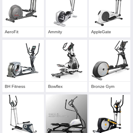
механические,
магнитные,
электромагнитные.
Первый вид изделия приводится в действие от усилий
AeroFit
Ammity
AppleGate
человека. Такие велоэргометры особенно хороши для
занятий дома, так как отличаются своей компактностью.
Отличной плавностью хода отличается второй из
перечисленных видов. Заказать и купить тренажер
эллипсоид магнитный также выгодно для домашних
тренировок, так как он отличается бесшумностью своей
работы.
Самым долговечным является третий из видов продукции.
Купить эллипсоидный тренажер для дома такого вида вы
BH Fitness
Bowflex
Bronze Gym
можете, если желаете получать максимум нужной
информации на компьютере, а также иметь возможность
легко изменять параметры занятий. У нас вы можете
уточнить, сколько стоит электромагнитный эллипсоид со
скидкой, ведь цена на такую современную
автоматизированную продукцию достаточно высока.