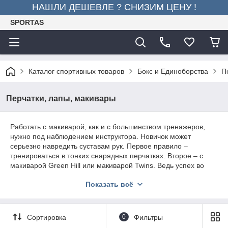
НАШЛИ ДЕШЕВЛЕ ? СНИЗИМ ЦЕНУ !
SPORTAS
Каталог спортивных товаров
Бокс и Единоборства
П
Перчатки, лапы, макивары
Работать с макиварой, как и с большинством тренажеров,
нужно под наблюдением инструктора. Новичок может
серьезно навредить суставам рук. Первое правило –
тренироваться в тонких снарядных перчатках. Второе – с
макиварой Green Hill или макиварой Twins. Ведь успех во
многом зависит от качества снаряда! Место удара должно
Показать всё
быть упругим и мягким, чтобы не спровоцировать травмы.
Для тренера
Наставники бойцов охотно приобретают боксерские лапы
Сортировка
0
Фильтры
Twins, Ataka, Green Hill. Кожаные лапы служат долго,