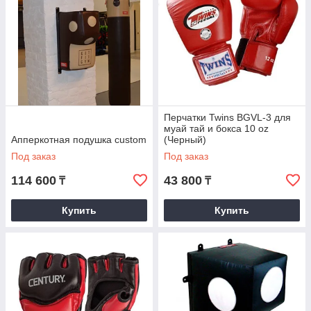
Перчатки Twins BGVL-3 для
муай тай и бокса 10 oz
Апперкотная подушка сustom
(Черный)
Под заказ
Под заказ
114 600
43 800
₸
₸
Купить
Купить