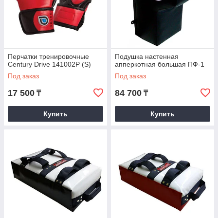
Перчатки тренировочные
Подушка настенная
Century Drive 141002P (S)
апперкотная большая ПФ-1
Под заказ
Под заказ
17 500
84 700
₸
₸
Купить
Купить