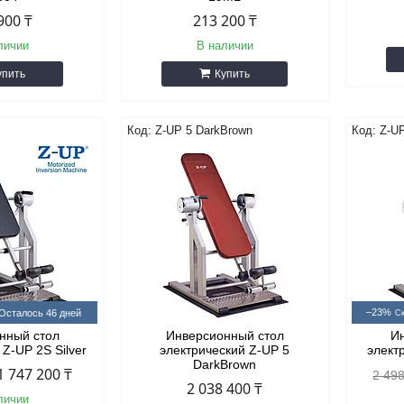
900 ₸
213 200 ₸
личии
В наличии
упить
Купить
Z-UP 5 DarkBrown
Z-U
–23%
Осталось 46 дней
нный стол
Инверсионный стол
И
 Z-UP 2S Silver
электрический Z-UP 5
элект
DarkBrown
1 747 200 ₸
2 498
2 038 400 ₸
личии