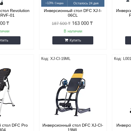
–13%
Осталось 24 дня
стол Revolution
Инверсионный стол DFC XJ-I-
Инверси
s RVF-01
06CL
700 ₸
163 000 ₸
187 500 ₸
личии
В наличии
упить
Купить
XJ-CI-19ML
L00
 стол DFC Pro
Инверсионный стол DFC XJ-CI-
Инверс
304
19ML