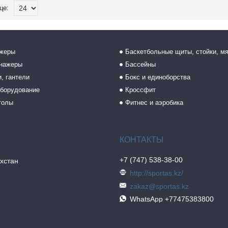
ажеры
Баскетбольные щиты, стойки, м
енажеры
Бассейны
, гантели
Бокс и единоборства
борудование
Кроссфит
толы
Фитнес и аэробика
+7 (747) 538-38-00
хстан
http://sportas.kz/
zakaz@sportas.kz
WhatsApp +77475383800