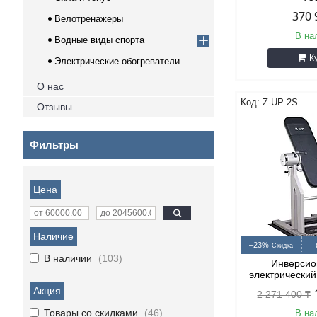
370 
Велотренажеры
В на
Водные виды спорта
К
Электрические обогреватели
О нас
Z-UP 2S
Отзывы
Фильтры
Цена
Наличие
–23%
В наличии
103
Инверсио
электрический
Акция
2 271 400 ₸
Товары со скидками
46
В на