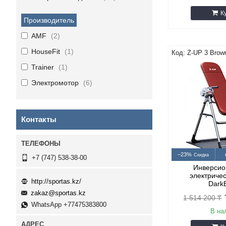
К
Производитель
AMF
2
HouseFit
1
Z-UP 3 Brow
Trainer
1
Электромотор
6
Контакты
–23%
+7 (747) 538-38-00
Инверсио
электриче
http://sportas.kz/
Dark
zakaz@sportas.kz
1 514 200 ₸
WhatsApp +77475383800
В на