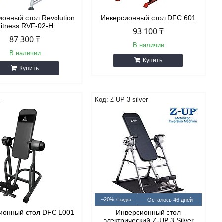
онный стол Revolution
Инверсионный стол DFC 601
Fitness RVF-02-H
93 100 ₸
87 300 ₸
В наличии
В наличии
Купить
Купить
1
Z-UP 3 silver
–20%
Осталось 46 дней
ионный стол DFC L001
Инверсионный стол
электрический Z-UP 3 Silver