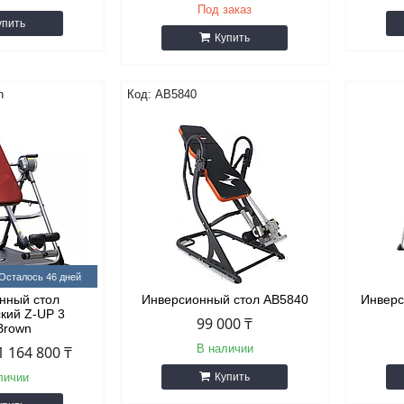
Под заказ
упить
Купить
n
AB5840
Осталось 46 дней
нный стол
Инверсионный стол AB5840
Инверс
ский Z-UP 3
99 000 ₸
Brown
В наличии
1 164 800 ₸
личии
Купить