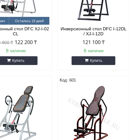
Осталось 19 дней
онный стол DFC XJ-I-02
Инверсионный стол DFC I-12DL
CL
/ XJ-I-12D
122 200 ₸
121 100 ₸
 900 ₸
В наличии
В наличии
Купить
Купить
601