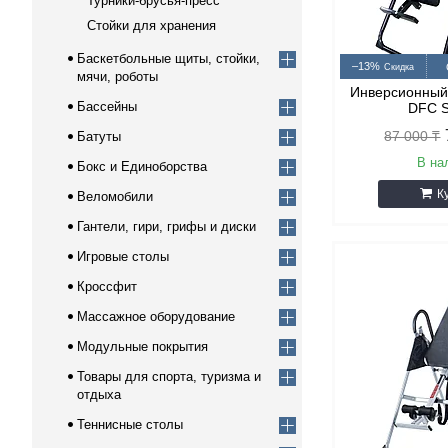
Турники-брусья-пресс
Стойки для хранения
Баскетбольные щиты, стойки,
–13%
мячи, роботы
Инверсионный
Бассейны
DFC 
87 000 ₸
Батуты
В на
Бокс и Единоборства
К
Веломобили
Гантели, гири, грифы и диски
Игровые столы
Кроссфит
Массажное оборудование
Модульные покрытия
Товары для спорта, туризма и
отдыха
Теннисные столы