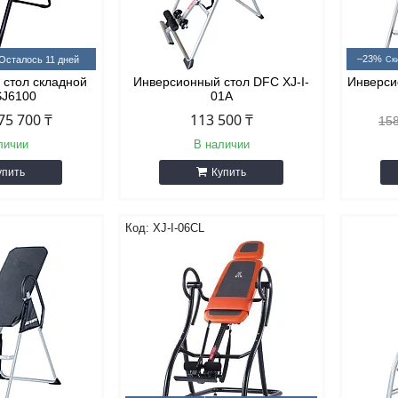
–23%
Осталось 11 дней
 стол складной
Инверсионный стол DFC XJ-I-
Инверси
SJ6100
01A
75 700 ₸
113 500 ₸
158
личии
В наличии
упить
Купить
XJ-I-06CL