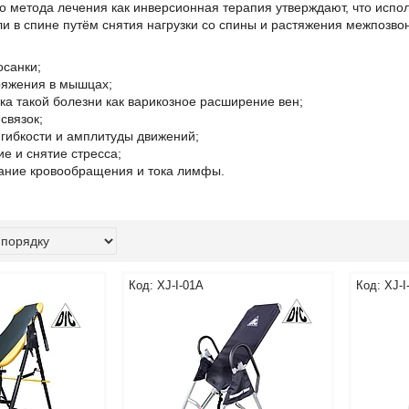
о метода лечения как инверсионная терапия утверждают, что испо
ли в спине путём снятия нагрузки со спины и растяжения межпоз
осанки;
ряжения в мышцax;
a такой болезни как варикозное расширение вен;
связок;
гибкости и амплитуды движений;
е и снятие стресса;
ание кpoвoобращения и тока лимфы.
XJ-I-01A
XJ-I