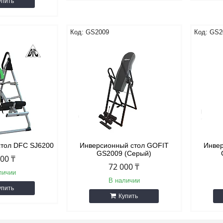
упить
GS2009
GS2
стол DFC SJ6200
Инверсионный стол GOFIT
Инвер
GS2009 (Серый)
800 ₸
72 000 ₸
личии
В наличии
упить
Купить