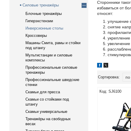
Сторонники таког
Силовые тренажёры
избавиться от бо
относят:
Блочные тренажёры
Гиперэкстензии
улучшение 
снятие нап
Инверсионные столы
профилактик
Кроссоверы
укрепление 
Машины Смита, рамы и стойки
увеличение 
под штангу
расслаблени
стимулиров
Мультистанции и силовые
комплексы
Профессиональные силовые
тренажеры
Профессиональные шведские
стенки
SJ6100
Скамьи для пресса
Скамьи со стойками под
штангу
Скамьи универсальные
Тренажёры на свободных
весах