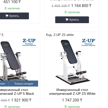
651 100 ₸
1 164 800 ₸
1 456 100 ₸
В наличии
В наличии
Купить
Купить
P 5
Z-UP 2S white
Только сегодня
нверсионный стол
Инверсионный стол
рический Z-UP 5 Black
электрический Z-UP 2S White
1 921 900 ₸
1 747 200 ₸
 500 ₸
В наличии
В наличии