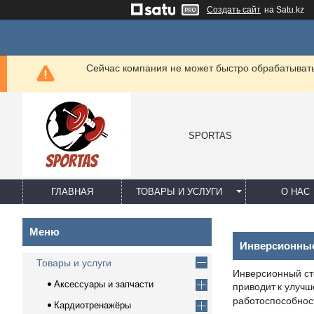
Создать сайт
на Satu.kz
Сейчас компания не может быстро обрабатывать 
SPORTAS
ГЛАВНАЯ
ТОВАРЫ И УСЛУГИ
О НАС
Инверсионны
Товары и услуги
Инверсионный с
Аксессуары и запчасти
приводит
к улучш
работоспособнос
Кардиотренажёры