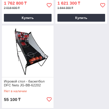
1 762 800
1 621 300
₸
₸
2 018 600 ₸
1 844 300 ₸
Купить
Купить
Игровой стол - баскетбол
DFC Nets JG-BB-62202
Нет в наличии
55 100
₸