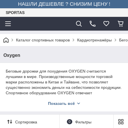
НАШЛИ ДЕШЕВЛЕ ? СНИЗИМ ЦЕНУ !
SPORTAS
Каталог спортивных товаров
Кардиотренажёры
Бего
Oxygen
Беговые дорожки для похудения OXYGEN считаются
лучшими в мире. Производственные мощности торговой
марки расположены в Китае и Тайване, что позволяет
существенно экономить деньги на себестоимости продукции.
Спортивное оборудование OXYGEN отвечает
международным стандартам качества ISO 9001. При его
Показать всё
производстве разработчики используют экологически чистый
пластмасс, благодаря чему длительное использование
тренажеров не влияет на состояние человеческого здоровья.
Продукция бренда поставляется в крупные фитнес-центры и
Сортировка
0
Фильтры
спортивные залы
.