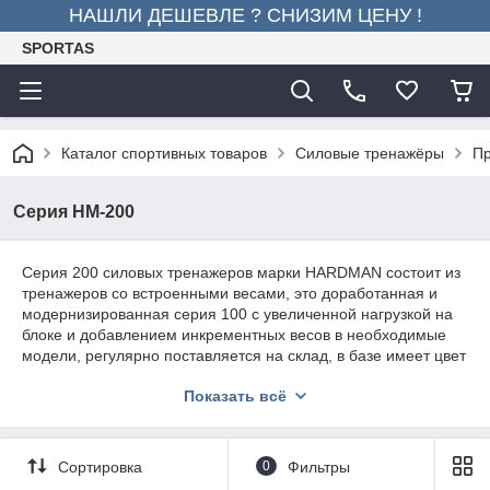
НАШЛИ ДЕШЕВЛЕ ? СНИЗИМ ЦЕНУ !
SPORTAS
Каталог спортивных товаров
Силовые тренажёры
Пр
Серия HM-200
Серия 200 силовых тренажеров марки HARDMAN состоит из
тренажеров со встроенными весами, это доработанная и
модернизированная серия 100 с увеличенной нагрузкой на
блоке и добавлением инкрементных весов в необходимые
модели, регулярно поставляется на склад, в базе имеет цвет
рамы: темно-серый, цвет обивки: черный, упакованы в
Показать всё
компактные картонные коробки с подробной инструкцией по
сборке. Опционально могут окрашиваться в любые цвета.
Сортировка
0
Фильтры