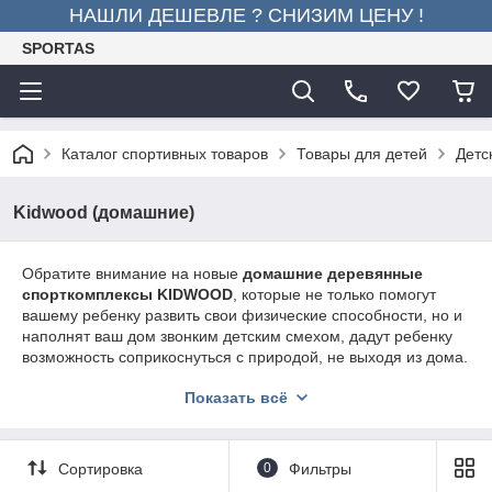
НАШЛИ ДЕШЕВЛЕ ? СНИЗИМ ЦЕНУ !
SPORTAS
Каталог спортивных товаров
Товары для детей
Детс
Kidwood (домашние)
Обратите внимание на новые
домашние деревянные
спорткомплексы KIDWOOD
, которые не только помогут
вашему ребенку развить свои физические способности, но и
наполнят ваш дом звонким детским смехом, дадут ребенку
возможность соприкоснуться с природой, не выходя из дома.
Деревянные спортивные комплексы KIDWOOD придуманы
Показать всё
любящими мамами, которые заботятся о здоровом развитии
своих детей и предпочитают натуральные природные
материалы для детских комнат. Кто сказал, что
Сортировка
0
Фильтры
спорткомплекс должен быть выполнен из холодного металла
и занимать половину детской комнаты? Дерево подарит