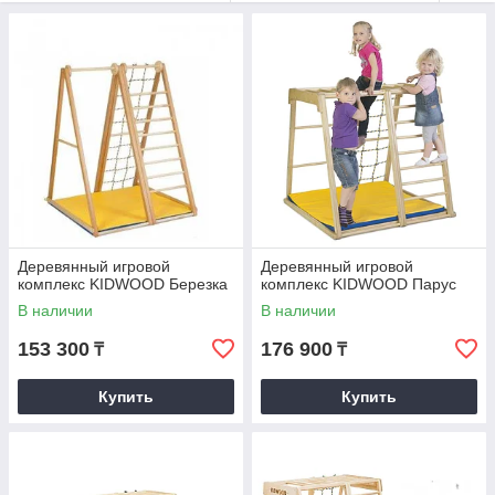
вашим детям незаменимое природное тепло и будет
превосходно выглядеть в любом интерьере.
Спортивный уголок KIDWOOD — надежный друг ребенка,
который дарит солнечное и счастливое детство, незаметно
помогая малышу стать ловким и сильным. В процессе
разработки были учтены все аспекты естественного развития
детей и требования заботливых родителей.
Деревянный игровой
Деревянный игровой
комплекс KIDWOOD Березка
комплекс KIDWOOD Парус
В наличии
В наличии
153 300
176 900
₸
₸
Купить
Купить