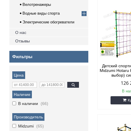
Велотренажеры
Водные виды спорта
Электрические обогреватели
О нас
Отзывы
Фильтры
Детский спорт
Midzumi Hotaru 
Цена
выбор) с
126 
В на
Наличие
К
В наличии
66
Производитель
Midzumi
65