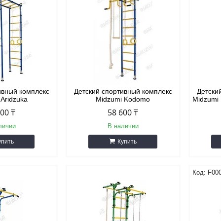
ивный комплекс
Детский спортивный комплекс
Детски
 Aridzuka
Midzumi Kodomo
Midzumi 
300 ₸
58 600 ₸
личии
В наличии
упить
Купить
F00