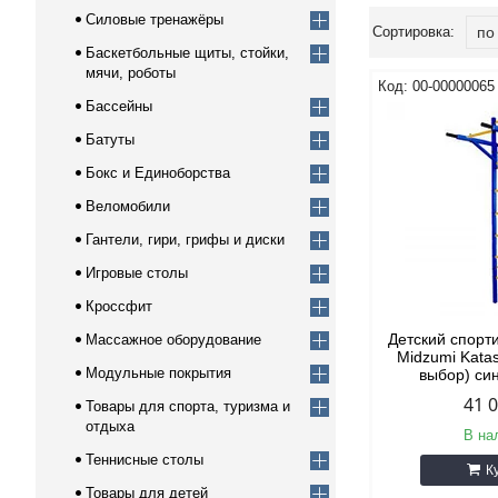
Силовые тренажёры
Баскетбольные щиты, стойки,
мячи, роботы
00-00000065
Бассейны
Батуты
Бокс и Единоборства
Веломобили
Гантели, гири, грифы и диски
Игровые столы
Кроссфит
Детский спорт
Массажное оборудование
Midzumi Katas
Модульные покрытия
выбор) си
41 
Товары для спорта, туризма и
отдыха
В на
Теннисные столы
К
Товары для детей