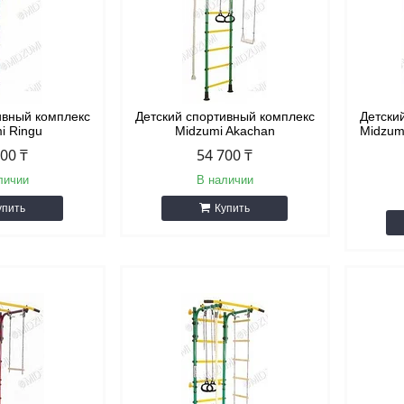
ивный комплекс
Детский спортивный комплекс
Детски
i Ringu
Midzumi Akachan
Midzumi
000 ₸
54 700 ₸
личии
В наличии
упить
Купить