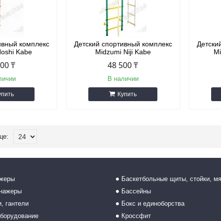
ивный комплекс
Детский спортивный комплекс
Детски
Hoshi Kabe
Midzumi Niji Kabe
Mi
300 ₸
48 500 ₸
личии
В наличии
упить
Купить
ажеры
Баскетбольные щиты, стойки, м
енажеры
Бассейны
, гантели
Бокс и единоборства
борудование
Кроссфит