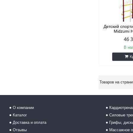
Детский спорт
Midzumi 
46 
В на
К
О компании
Кардиотрен
Каталог
Силовые тр
Доставка и оплата
Грифы, диски
Отзывы
Массажное о