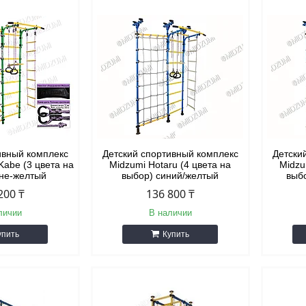
ивный комплекс
Детский спортивный комплекс
Детски
Kabe (3 цвета на
Midzumi Hotaru (4 цвета на
Midzu
ине-желтый
выбор) синий/желтый
выб
200 ₸
136 800 ₸
личии
В наличии
упить
Купить