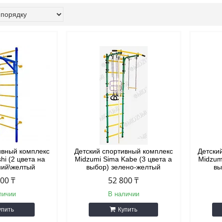
ивный комплекс
Детский спортивный комплекс
Детски
hi (2 цвета на
Midzumi Sima Kabe (3 цвета а
Midzum
ний\желтый
выбор) зелено-желтый
вы
000 ₸
52 800 ₸
личии
В наличии
упить
Купить