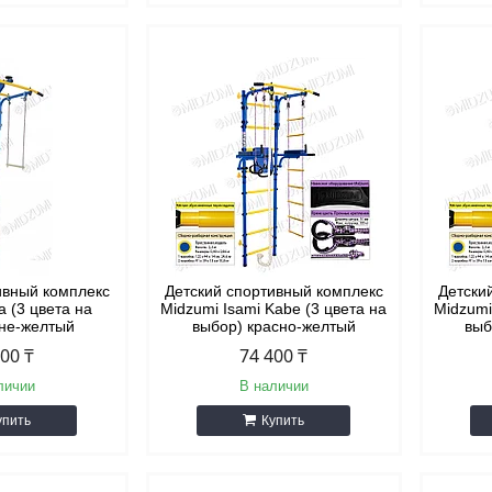
ивный комплекс
Детский спортивный комплекс
Детски
a (3 цвета на
Midzumi Isami Kabe (3 цвета на
Midzumi
ине-желтый
выбор) красно-желтый
выб
700 ₸
74 400 ₸
личии
В наличии
упить
Купить