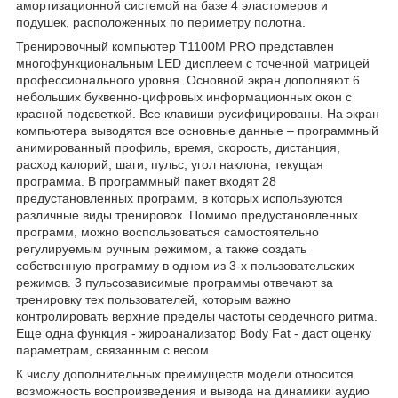
амортизационной системой на базе 4 эластомеров и
подушек, расположенных по периметру полотна.
Тренировочный компьютер T1100M PRO представлен
многофункциональным LED дисплеем с точечной матрицей
профессионального уровня. Основной экран дополняют 6
небольших буквенно-цифровых информационных окон с
красной подсветкой. Все клавиши русифицированы. На экран
компьютера выводятся все основные данные – программный
анимированный профиль, время, скорость, дистанция,
расход калорий, шаги, пульс, угол наклона, текущая
программа. В программный пакет входят 28
предустановленных программ, в которых используются
различные виды тренировок. Помимо предустановленных
программ, можно воспользоваться самостоятельно
регулируемым ручным режимом, а также создать
собственную программу в одном из 3-х пользовательских
режимов. 3 пульсозависимые программы отвечают за
тренировку тех пользователей, которым важно
контролировать верхние пределы частоты сердечного ритма.
Еще одна функция - жироанализатор Body Fat - даст оценку
параметрам, связанным с весом.
К числу дополнительных преимуществ модели относится
возможность воспроизведения и вывода на динамики аудио