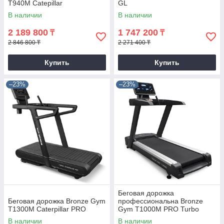
T940M Catepillar
GL
В наличии
В наличии
2 189 800
1 747 200
₸
₸
2 846 800 ₸
2 271 400 ₸
Купить
Купить
–23%
–23%
Беговая дорожка
Беговая дорожка Bronze Gym
профессиональна Bronze
T1300M Caterpillar PRO
Gym T1000M PRO Turbo
(new)
В наличии
В наличии