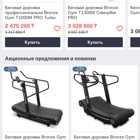
Беговая дорожка
Беговая дорожка Bronze
Бего
профессиональна Bronze
Gym T1300M Caterpillar
Gym
Gym T1000M PRO Turbo
PRO
(new)
2 475 200
3 028 500
₸
₸
3 0
3 217 800 ₸
3 937 100 ₸
Купить
Купить
Акционные предложения и новинки
–23%
–23%
Беговая дорожка Bronze Gym
Беговая дорожка Bronze Gym