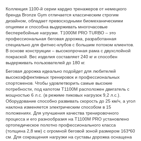
Коллекция 1100-й серии кардио тренажеров от немецкого
бренда Bronze Gym отличается классическим строгим
дизайном, обладает превосходными биомеханическими
опциями и способна выдерживать многочасовые
бесперебойные нагрузки. T1000M PRO TURBO – это
профессиональная беговая дорожка, разработанная
специально для фитнес-клубов с большим потоком клиентов.
В основе конструкции – высокопрочная рама с двухслойной
покраской. Вес изделия составляет 240 кг и способен
выдерживать пользователей до 180 кг.
Беговая дорожка идеально подойдет для любителей
высокоэффективных тренировок и профессиональных
спортсменов. Чтобы удовлетворить самые высокие
потребности, под капотом T1100M расположен двигатель с
мощностью 6 л.с. (в режиме пиковых нагрузок 9,2 л.с.).
Оборудование способно развивать скорость до 25 км/ч, а угол
наклона изменяется электрическим способом в 15
положениях. Для улучшения качества тренировочного
процесса и его разнообразия на T1100M PRO установлено
ортопедическое полотно профессионального класса
(толщина 2,8 мм) с огромной беговой зоной размером 163*60
см. Для сокращения нагрузки на суставы дорожка оснащена