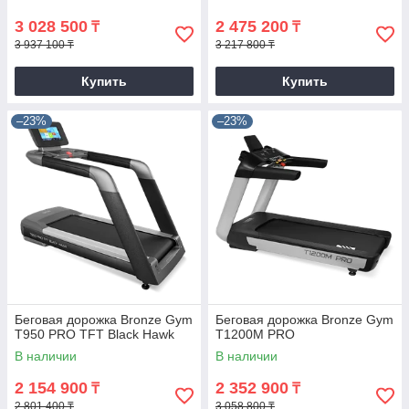
3 028 500
2 475 200
₸
₸
3 937 100 ₸
3 217 800 ₸
Купить
Купить
–23%
–23%
Беговая дорожка Bronze Gym
Беговая дорожка Bronze Gym
T950 PRO TFT Black Hawk
T1200M PRO
В наличии
В наличии
2 154 900
2 352 900
₸
₸
2 801 400 ₸
3 058 800 ₸