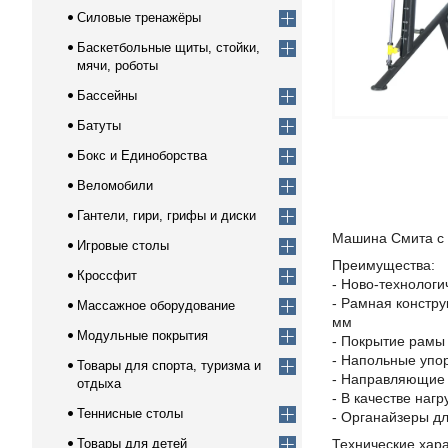
Силовые тренажёры
Баскетбольные щиты, стойки,
мячи, роботы
Бассейны
Батуты
Бокс и Единоборства
Веломобили
Гантели, гири, грифы и диски
Машина Смита с 
Игровые столы
Преимущества:
Кроссфит
- Ново-технолог
- Рамная констру
Массажное оборудование
мм
Модульные покрытия
- Покрытие рамы
- Напольные упор
Товары для спорта, туризма и
- Направляющие 
отдыха
- В качестве нагр
Теннисные столы
- Органайзеры д
Товары для детей
Технические хара