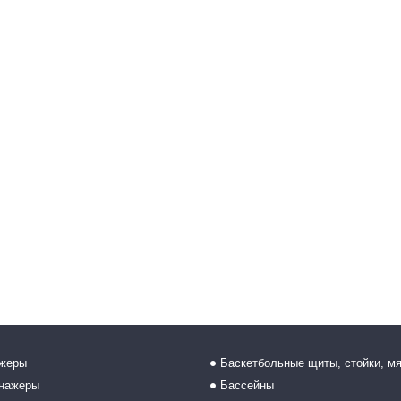
ажеры
Баскетбольные щиты, стойки, м
енажеры
Бассейны