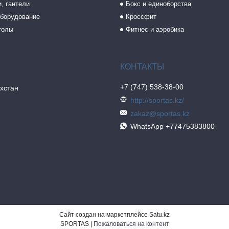
, гантели
Бокс и единоборства
борудование
Кроссфит
толы
Фитнес и аэробика
+7 (747) 538-38-00
хстан
http://sportas.kz/
zakaz@sportas.kz
WhatsApp +77475383800
Сайт создан на маркетплейсе
Satu.kz
SPORTAS |
Пожаловаться на контент