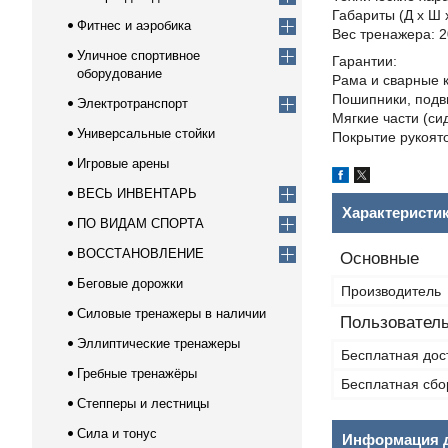
Габариты (Д х Ш х
Фитнес и аэробика
Вес тренажера: 2
Уличное спортивное
Гарантии:
оборудование
Рама и сварные к
Пошипники, подви
Электротранспорт
Мягкие части (сид
Универсальные стойки
Покрытие рукоято
Игровые арены
ВЕСЬ ИНВЕНТАРЬ
Характеристи
ПО ВИДАМ СПОРТА
ВОССТАНОВЛЕНИЕ
Основные
Беговые дорожки
Производитель
Силовые тренажеры в наличии
Пользователь
Эллиптические тренажеры
Бесплатная дос
Гребные тренажёры
Бесплатная сбо
Степперы и лестницы
Сила и тонус
Информация д