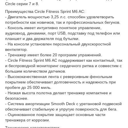
Circle серии 7 и 8.
Преимущества Circle Fitness Sprint M6 AC:
- Двигатель мощностью 3,25 л.с. способен удовлетворить
потребности как новичков, так и профессиональных бегунов.
- Консоль имеет интуитивно понятное управление,
аудиовход, динамики, порт USB, подставку под телефон или
планшет и два держателя под бутылки.
- На консоли установлен персональный двухскоростной
вентилятор.
- Тренажер имеет более 20 программ упражнений.
- Circle Fitness Sprint M6 AC поддерживает как контактный, так
и беспроводной мониторинг сердечного ритма и совместим с
большим количеством датчиков.
- Высококачественная лента с реверсивным фенольным
покрытием обеспечивает долговечность и надежность при
пробеге до 25 000 миль.
- Низкая высота полотна делает тренажер компактнее и
безопаснее.
- Система амортизации Smooth Deck с уретановой подвеской
обеспечивает стабильную и упругую поверхность для бега.
- Оцинкованное покрытие защищает основные части
тренажера от коррозии.
Технические характеристики: