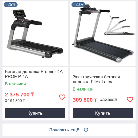
–25%
–23%
Беговая дорожка Premier 4A
PROF P-4A
Электрическая беговая
дорожка Fitex Laima
В наличии
В наличии
2 375 700
₸
309 800
₸
402 800 ₸
3 164 300 ₸
Купить
Купить
Показать ещё