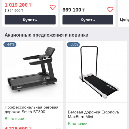
1 019 200
₸
669 100
₸
1 324 900 ₸
Цен
Купить
Купить
Акционные предложения и новинки
–44%
–38%
Профессиональная беговая
дорожка Smith ST800
Беговая дорожка Ergonova
MaxBurn Mini
В наличии
В наличии
4 226 600
₸