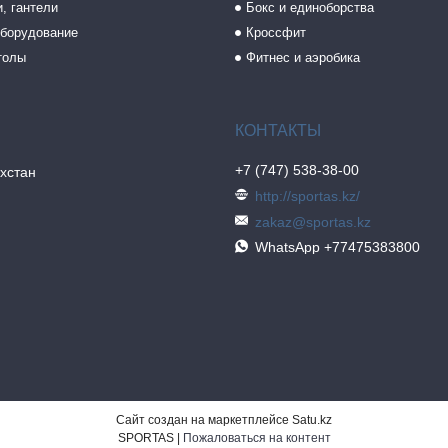
, гантели
Бокс и единоборства
борудование
Кроссфит
толы
Фитнес и аэробика
+7 (747) 538-38-00
хстан
http://sportas.kz/
zakaz@sportas.kz
WhatsApp +77475383800
Сайт создан на маркетплейсе
Satu.kz
SPORTAS |
Пожаловаться на контент