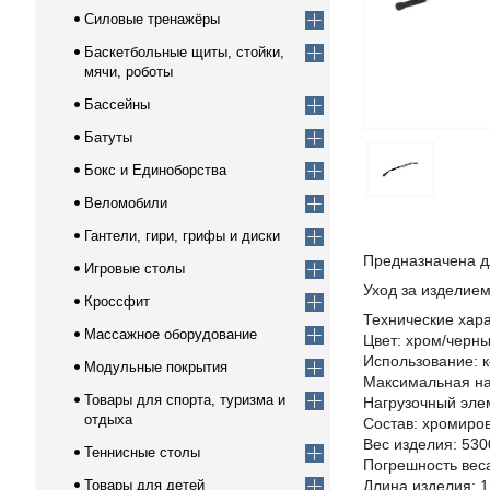
Силовые тренажёры
Баскетбольные щиты, стойки,
мячи, роботы
Бассейны
Батуты
Бокс и Единоборства
Веломобили
Гантели, гири, грифы и диски
Предназначена д
Игровые столы
Уход за изделием
Кроссфит
Технические хара
Массажное оборудование
Цвет: хром/черны
Использование: 
Модульные покрытия
Максимальная наг
Товары для спорта, туризма и
Нагрузочный элем
отдыха
Состав: хромиров
Вес изделия: 530
Теннисные столы
Погрешность веса
Товары для детей
Длина изделия: 