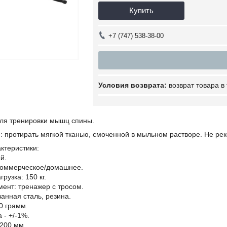
Купить
+7 (747) 538-38-00
возврат товара в
ля тренировки мышц спины.
: протирать мягкой тканью, смоченной в мыльном растворе. Не ре
ктеристики:
й.
коммерческое/домашнее.
рузка: 150 кг.
ент: тренажер с тросом.
анная сталь, резина.
0 грамм.
 - +/-1%.
1200 мм.