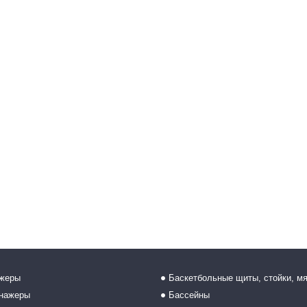
ажеры
Баскетбольные щиты, стойки, м
енажеры
Бассейны