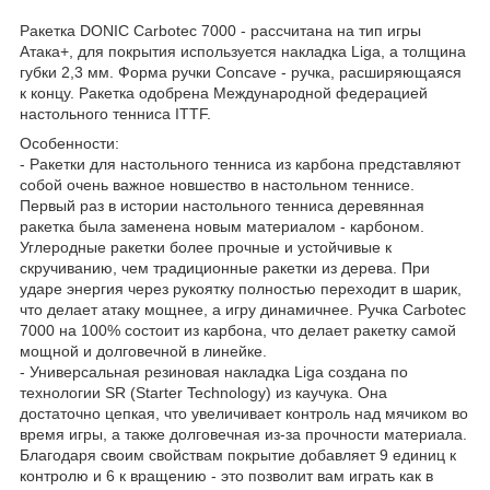
Ракетка DONIC Carbotec 7000 - рассчитана на тип игры
Атака+, для покрытия используется накладка Liga, а толщина
губки 2,3 мм. Форма ручки Concave - ручка, расширяющаяся
к концу. Ракетка одобрена Международной федерацией
настольного тенниса ITTF.
Особенности:
- Ракетки для настольного тенниса из карбона представляют
собой очень важное новшество в настольном теннисе.
Первый раз в истории настольного тенниса деревянная
ракетка была заменена новым материалом - карбоном.
Углеродные ракетки более прочные и устойчивые к
скручиванию, чем традиционные ракетки из дерева. При
ударе энергия через рукоятку полностью переходит в шарик,
что делает атаку мощнее, а игру динамичнее. Ручка Carbotec
7000 на 100% состоит из карбона, что делает ракетку самой
мощной и долговечной в линейке.
- Универсальная резиновая накладка Liga создана по
технологии SR (Starter Technology) из каучука. Она
достаточно цепкая, что увеличивает контроль над мячиком во
время игры, а также долговечная из-за прочности материала.
Благодаря своим свойствам покрытие добавляет 9 единиц к
контролю и 6 к вращению - это позволит вам играть как в