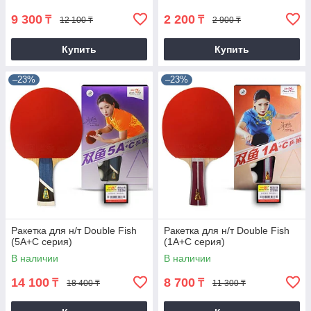
9 300
2 200
₸
₸
12 100 ₸
2 900 ₸
Купить
Купить
–23%
–23%
Ракетка для н/т Double Fish
Ракетка для н/т Double Fish
(5A+C серия)
(1A+C серия)
В наличии
В наличии
14 100
8 700
₸
₸
18 400 ₸
11 300 ₸