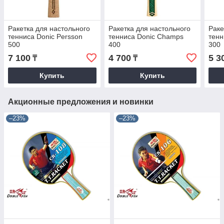
Ракетка для настольного
Ракетка для настольного
Раке
тенниса Donic Persson
тенниса Donic Champs
тенн
500
400
300
7 100
4 700
5 3
₸
₸
Купить
Купить
Акционные предложения и новинки
–23%
–23%