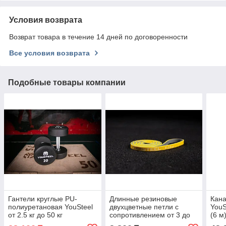
Условия возврата
Возврат товара в течение 14 дней по договоренности
Все условия возврата
Подобные товары компании
Гантели круглые PU-
Длинные резиновые
Кана
полиуретановая YouSteel
двухцветные петли с
YouS
от 2.5 кг до 50 кг
сопротивлением от 3 до
(6 м
(поштучно) (7.5 кг)
79 кг YouSteel (Серо-