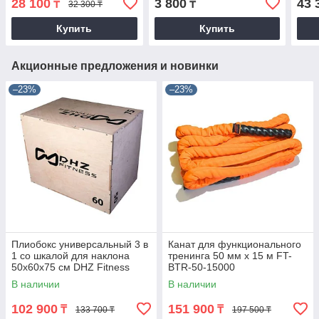
28 100
3 800
43 
₸
₸
32 300 ₸
Желтый, 2080х4,5х13 мм,
7-12
Купить
Купить
Акционные предложения и новинки
–23%
–23%
Плиобокс универсальный 3 в
Канат для функционального
1 со шкалой для наклона
тренинга 50 мм х 15 м FT-
50х60х75 см DHZ Fitness
BTR-50-15000
В наличии
В наличии
102 900
151 900
₸
₸
133 700 ₸
197 500 ₸