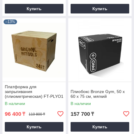
Купить
Купить
–13%
Платформа для
запрыгивания
Плиобокс Bronze Gym, 50 х
(плиометрическая) FT-PLYO1
60 х 75 см, мягкий
В наличии
В наличии
96 400
157 700
₸
₸
110 800 ₸
Купить
Купить