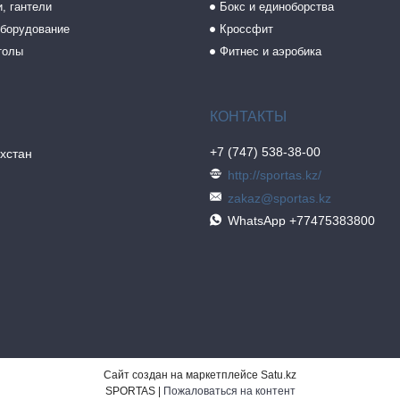
, гантели
Бокс и единоборства
борудование
Кроссфит
толы
Фитнес и аэробика
+7 (747) 538-38-00
хстан
http://sportas.kz/
zakaz@sportas.kz
WhatsApp +77475383800
Сайт создан на маркетплейсе
Satu.kz
SPORTAS |
Пожаловаться на контент