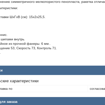
нению симметричного мелкопористого пенопласта, ракетка отличае
ктеристики:
тавки ШхГхВ (см): 15х2х25,5.
ннис.
 шипами внутрь.
йное из прочной фанеры. 6 мм..
ение 53, Скорость 73, Контроль 71.
.
ки
ские характеристики
тавка по
согласов
ля заказа