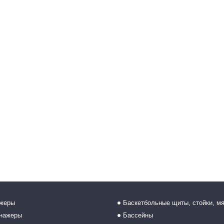
ажеры
Баскетбольные щиты, стойки, м
енажеры
Бассейны