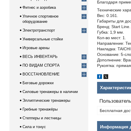
Благодаря приме
Фитнес и аэробика
Технические хара
Вес: 0.161.
Уличное спортивное
Габариты для дос
оборудование
Бренд: Start Line.
Электротранспорт
Губка: 1,9 мм.
Кол-во мест: 1.
Универсальные стойки
Направление: Те
Игровые арены
Накладка: TAICHI
Основание: 5-сло
ВЕСЬ ИНВЕНТАРЬ
Дополнение: Вращ
ПО ВИДАМ СПОРТА
Рукоятка: прямая
ВОССТАНОВЛЕНИЕ
Беговые дорожки
Характеристи
Силовые тренажеры в наличии
Эллиптические тренажеры
Пользователь
Гребные тренажёры
Бесплатная дос
Степперы и лестницы
Информация д
Сила и тонус