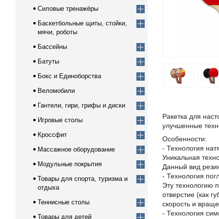
Силовые тренажёры
Баскетбольные щиты, стойки,
мячи, роботы
Бассейны
Батуты
Бокс и Единоборства
Веломобили
Гантели, гири, грифы и диски
Ракетка для наст
Игровые столы
улучшенные техно
Кроссфит
Особенности:
- Технология нат
Массажное оборудование
Уникальная техно
Модульные покрытия
Данный вид рези
- Технология пог
Товары для спорта, туризма и
Эту технологию п
отдыха
отверстие (как г
Теннисные столы
скорость и враще
- Технология симм
Товары для детей