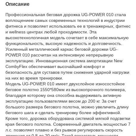
Описание
Профессиональная беговая дорожка UG-POWER 010 стала
воплощением самых современных технологий в индустрии
фитнеса и позволяет использовать ее в тренажерных, фитнес
и wellness центрах любой проходимости. Эта
высокотехнологичная модель сочетает в себе максимальную
функциональность, высокую надежность и долговечность.
Усиленный металлический каркас беговой дорожки UG-
POWER 010 рассчитан на интенсивную непрерывную
эксплуатацию. Инновационная система амортизации New
CombyFlex обеспечивает высочайший комфорт и
безопасность для суставов путем снижения ударной нагрузки
на них во время тренировки.
Модель UG-POWER 010 имеет двухслойное износостойкое
беговое полотно 1550*580мм из высокопрочного полимера,
благодаря которому она способна выдерживать активную
эксплуатацию пользователями весом до 200 кг. За счет
большого размера бегового полотна, можно увеличить длину
бегового шага и сделать тренировку более эффективной.
Кроме того, дорожка оборудована системой мягкой подсветки
края бегового полотна. Современный двигатель мощностью 7
л.с. позволяет плавно и без рывков регулировать скорость
движения от 0,8 до 20 км/ч. Такой показатель мощности