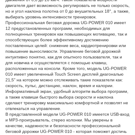
двигателя дает возможность регулировать не только скорость,
но и угол наклона полотна от 0 до внушительных 18°, а также,
выбирать уровень интенсивности тренировок.
Профессиональная беговая дорожка UG-POWER 010 имеет
12 предустановленных программ, необходимых для
полноценных тренировок как повышающих мотивацию, так и
способствующих более эффективному достижению
поставленных целей: снижение веса, кардиотренировки или
повышение выносливости. Управление беговой дорожкой
интуитивно понятно, как для опытного пользователя, так и
для новичка и осуществляется с помощью клавиш,
расположенных на консоли. Кроме того, модель UG-POWER
010 имеет увеличенный Touch Screen дисплей диагональю
21,5" на котором можно отслеживать такие показатели как:
скорость, пульс, дистанцию, наклон, время и калории.
Информативный экран, удобный алгоритм выбора программ,
а также клавиши быстрого выбора скорости и наклона
сделают тренировку максимально комфортной и позволят не
отвлекаться на управление.
В представленной модели UG-POWER 010 имеется USB-вход
и MP3-проигрыватель, стерео колонки. Мы уверены в
качестве, надежности и безопасности профессиональной
беговой дорожки UG-POWER 010 - которая поможет достичь