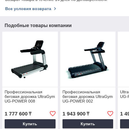
Все условия возврата
Подобные товары компании
Профессиональная
Профессиональная
Ultr
беговая дорожка UltraGym
беговая дорожка UltraGym
UG-
UG-POWER 008
UG-POWER 002
1 777 600
1 943 900
1 4
₸
₸
Купить
Купить