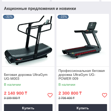
Акционные предложения и новинки
–31%
–15%
Профессиональная беговая
Беговая дорожка UltraGym
дорожка UltraGym UG-
UG-M003
POWER 009
В наличии
В наличии
2 140 900
2 300 800
₸
₸
3 109 900 ₸
2 706 400 ₸
Купить
Купить