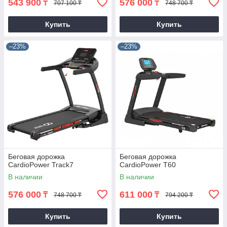
543 900
576 000
₸
₸
707 100 ₸
748 700 ₸
Купить
Купить
–23%
–23%
Беговая дорожка
Беговая дорожка
CardioPower Track7
CardioPower T60
В наличии
В наличии
576 000
611 000
₸
₸
748 700 ₸
794 200 ₸
Купить
Купить