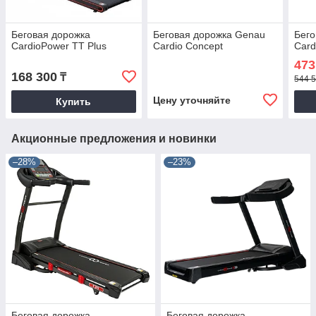
Беговая дорожка
Беговая дорожка Genau
Бего
CardioPower TT Plus
Cardio Concept
Card
473
168 300
₸
544 5
Цену уточняйте
Купить
Акционные предложения и новинки
–28%
–23%
Беговая дорожка
Бегoвaя дopoжкa