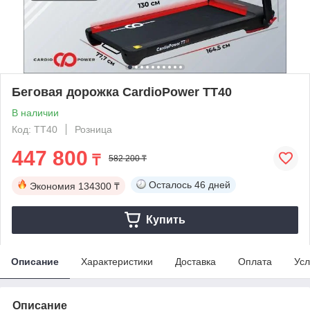
Беговая дорожка CardioPower TT40
В наличии
Код: TT40
Розница
447 800
₸
582 200 ₸
Осталось
46 дней
Экономия
134300 ₸
Купить
Описание
Характеристики
Доставка
Оплата
Усл
Описание