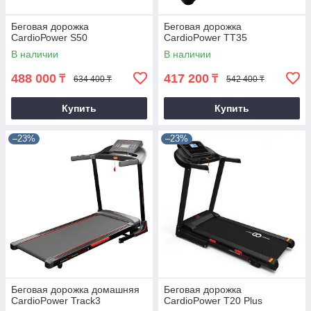
Бегoвaя дopoжкa
Беговая дорожка
СаrdiоРоwer S50
CardioPower TT35
В наличии
В наличии
488 000
417 200
₸
₸
634 400 ₸
542 400 ₸
Купить
Купить
–23%
–23%
Беговая дорожка домашняя
Беговая дорожка
CardioPower Track3
CardioPower T20 Plus