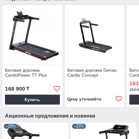
Беговая дорожка
Беговая дорожка Genau
Бего
CardioPower TT Plus
Cardio Concept
Card
163
168 900
₸
212 0
Цену уточняйте
Купить
Акционные предложения и новинки
–28%
–23%