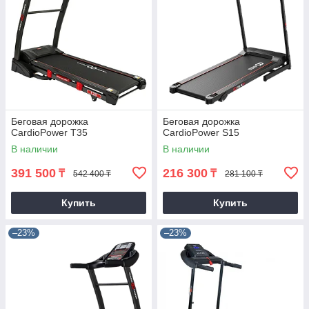
Беговая дорожка
Беговая дорожка
CardioPower T35
CardioPower S15
В наличии
В наличии
391 500
216 300
₸
₸
542 400 ₸
281 100 ₸
Купить
Купить
–23%
–23%