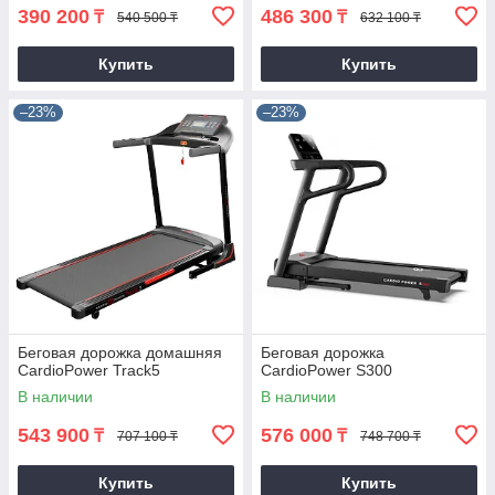
390 200
486 300
₸
₸
540 500 ₸
632 100 ₸
Купить
Купить
–23%
–23%
Беговая дорожка домашняя
Беговая дорожка
CardioPower Track5
CardioPower S300
В наличии
В наличии
543 900
576 000
₸
₸
707 100 ₸
748 700 ₸
Купить
Купить