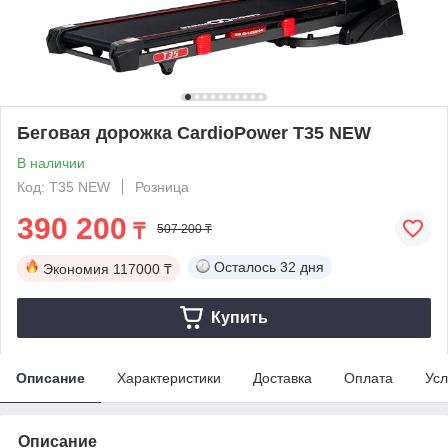
Беговая дорожка CardioPower T35 NEW
В наличии
Код: T35 NEW
Розница
390 200
₸
507 200 ₸
Осталось
32 дня
Экономия
117000 ₸
Купить
Описание
Характеристики
Доставка
Оплата
Усл
Описание