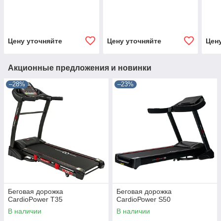
Цену уточняйте
Цену уточняйте
Цен
Акционные предложения и новинки
–28%
–23%
Беговая дорожка
Бегoвaя дopoжкa
CardioPower T35
СаrdiоРоwer S50
В наличии
В наличии