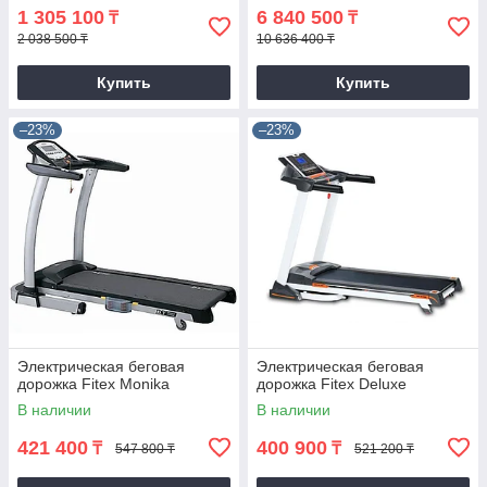
1 305 100
6 840 500
₸
₸
2 038 500 ₸
10 636 400 ₸
Купить
Купить
–23%
–23%
Электрическая беговая
Электрическая беговая
дорожка Fitex Monika
дорожка Fitex Deluxe
В наличии
В наличии
421 400
400 900
₸
₸
547 800 ₸
521 200 ₸