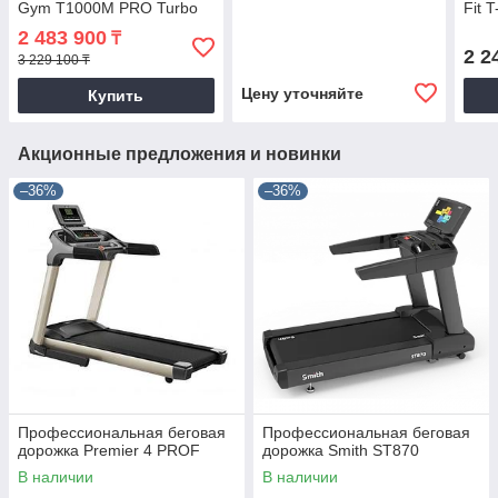
Gym T1000M PRO Turbo
Fit 
(new)
2 483 900
₸
2 2
3 229 100 ₸
Цену уточняйте
Купить
Акционные предложения и новинки
–36%
–36%
Профессиональная беговая
Профессиональная беговая
дорожка Premier 4 PROF
дорожка Smith ST870
В наличии
В наличии