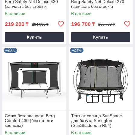
Berg Safety Net Deluxe 430
Berg Safety Net Deluxe 270
(запчасть без стоек и
(запчасть без стоек и
крепежа)
крепежа)
В наличии
В наличии
219 200
196 700
₸
₸
284 900 ₸
255 700 ₸
Купить
Купить
–23%
–23%
Сетка безопасности Berg
Тент от солнца SunShade
Comfort 430 (без стоек и
для батута Springfree
крепежа)
(SunShade для R54)
В наличии
В наличии