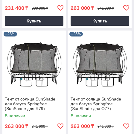
231 400
263 000
₸
₸
300 900 ₸
341 900 ₸
Купить
Купить
–23%
–23%
Тент от солнца SunShade
Тент от солнца SunShade
для батута Springfree
для батута Springfree
(SunShade для R79)
(SunShade для O77)
В наличии
В наличии
263 000
263 000
₸
₸
341 900 ₸
341 900 ₸