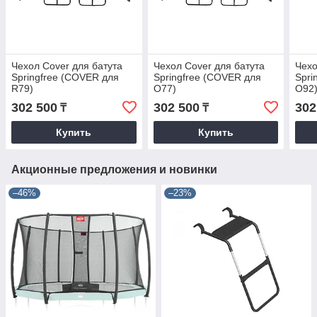
Чехол Cover для батута
Чехол Cover для батута
Чехо
Springfree (COVER для
Springfree (COVER для
Spri
R79)
O77)
O92
302 500
302 500
302
₸
₸
Купить
Купить
Акционные предложения и новинки
–46%
–23%