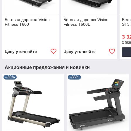
Беговая дорожка Vision
Беговая дорожка Vision
Бего
Fitness T600
Fitness T600E
ST3.
3 3
3 586
Цену уточняйте
Цену уточняйте
Акционные предложения и новинки
–36%
–36%