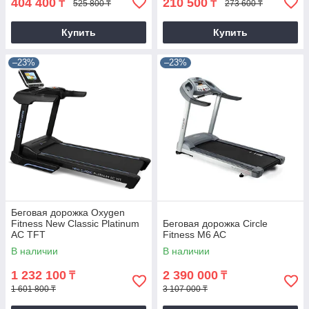
404 400
210 500
₸
₸
525 800 ₸
273 600 ₸
Купить
Купить
–23%
–23%
Беговая дорожка Oxygen
Fitness New Classic Platinum
Беговая дорожка Circle
AC TFT
Fitness M6 AC
В наличии
В наличии
1 232 100
2 390 000
₸
₸
1 601 800 ₸
3 107 000 ₸