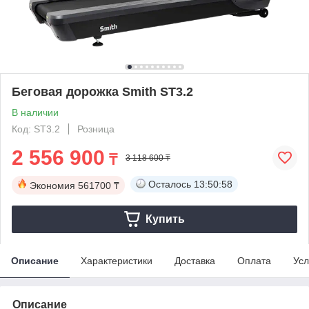
Беговая дорожка Smith ST3.2
В наличии
Код: ST3.2
Розница
2 556 900
₸
3 118 600 ₸
Осталось
13:50:58
Экономия
561700 ₸
Купить
Описание
Характеристики
Доставка
Оплата
Усл
Описание