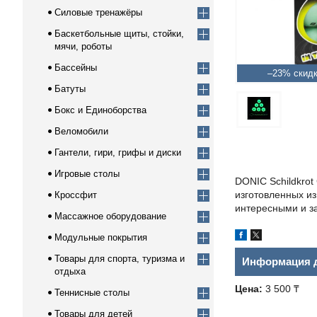
Силовые тренажёры
Баскетбольные щиты, стойки,
мячи, роботы
Бассейны
–23%
Батуты
Бокс и Единоборства
Веломобили
Гантели, гири, грифы и диски
Игровые столы
DONIC Schildkrot
изготовленных и
Кроссфит
интересными и з
Массажное оборудование
Модульные покрытия
Товары для спорта, туризма и
Информация д
отдыха
Цена:
3 500 ₸
Теннисные столы
Товары для детей