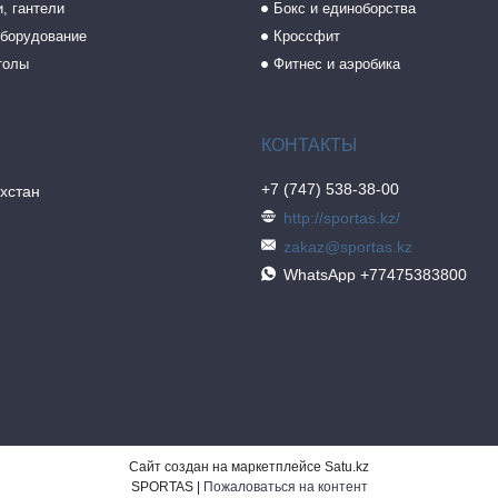
, гантели
Бокс и единоборства
борудование
Кроссфит
толы
Фитнес и аэробика
+7 (747) 538-38-00
хстан
http://sportas.kz/
zakaz@sportas.kz
WhatsApp +77475383800
Сайт создан на маркетплейсе
Satu.kz
SPORTAS |
Пожаловаться на контент