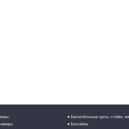
ажеры
Баскетбольные щиты, стойки, м
енажеры
Бассейны