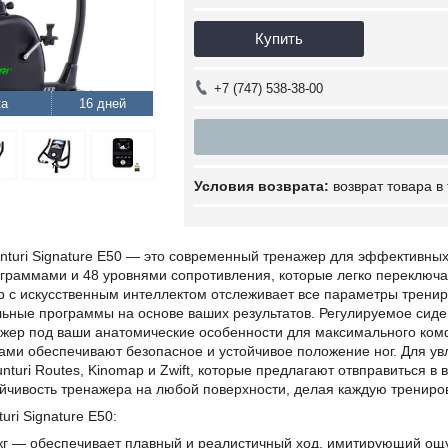
Купить
+7 (747) 538-38-00
16 дней
возврат товара в
nturi Signature E50 — это современный тренажер для эффективны
граммами и 48 уровнями сопротивления, которые легко переключа
р с искусственным интеллектом отслеживает все параметры трениро
льные программы на основе ваших результатов. Регулируемое сиде
ажер под ваши анатомические особенности для максимального ком
ами обеспечивают безопасное и устойчивое положение ног. Для ув
turi Routes, Kinomap и Zwift, которые предлагают отвправиться 
ойчивость тренажера на любой поверхности, делая каждую трениро
uri Signature E50:
кг — обеспечивает плавный и реалистичный ход, имитирующий ощ