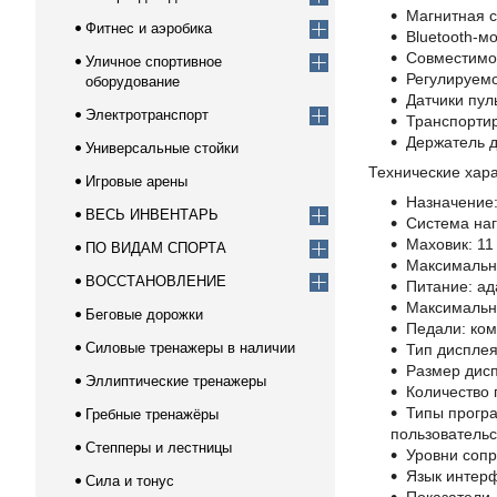
Магнитная с
Фитнес и аэробика
Bluetooth-м
Совместимос
Уличное спортивное
Регулируемо
оборудование
Датчики пул
Электротранспорт
Транспорти
Держатель д
Универсальные стойки
Технические хара
Игровые арены
Назначение
ВЕСЬ ИНВЕНТАРЬ
Система наг
Маховик: 11 
ПО ВИДАМ СПОРТА
Максимально
ВОССТАНОВЛЕНИЕ
Питание: ада
Максимальны
Беговые дорожки
Педали: ко
Силовые тренажеры в наличии
Тип дисплея
Размер дисп
Эллиптические тренажеры
Количество 
Типы програ
Гребные тренажёры
пользователь
Степперы и лестницы
Уровни сопр
Язык интерф
Сила и тонус