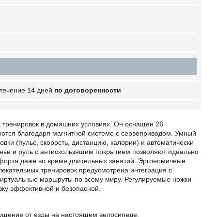
 течение 14 дней
по договоренности
х тренировок в домашних условиях. Он оснащен 26
ются благодаря магнитной системе с сервоприводом. Умный
вки (пульс, скорость, дистанцию, калории) и автоматически
нье и руль с антискользящим покрытием позволяют идеально
форта даже во время длительных занятий. Эргономичные
лекательных тренировок предусмотрена интеграция с
в виртуальные маршруты по всему миру. Регулируемые ножки
вку эффективной и безопасной.
ущение от езды на настоящем велосипеде.