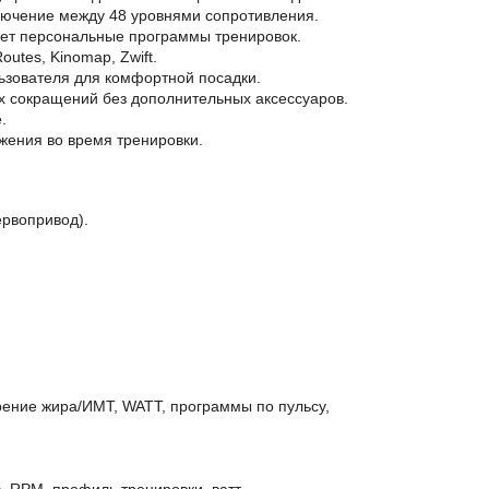
лючение между 48 уровнями сопротивления.
дает персональные программы тренировок.
utes, Kinomap, Zwift.
ьзователя для комфортной посадки.
х сокращений без дополнительных аксессуаров.
.
жения во время тренировки.
ервопривод).
рение жира/ИМТ, WATT, программы по пульсу,