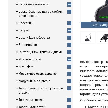
Силовые тренажёры
Баскетбольные щиты, стойки,
мячи, роботы
Бассейны
–23%
Батуты
Бокс и Единоборства
Веломобили
Гантели, гири, грифы и диски
Игровые столы
Велотренажер Tu
встроенными про
Кроссфит
Bluetooth-монито
Массажное оборудование
создает персона
подстроить трен
Модульные покрытия
педали с ремешк
Товары для спорта, туризма и
приложениями Tun
отдыха
гарантируют уст
Теннисные столы
Особенности Tunt
Маховик 11 
Товары для детей