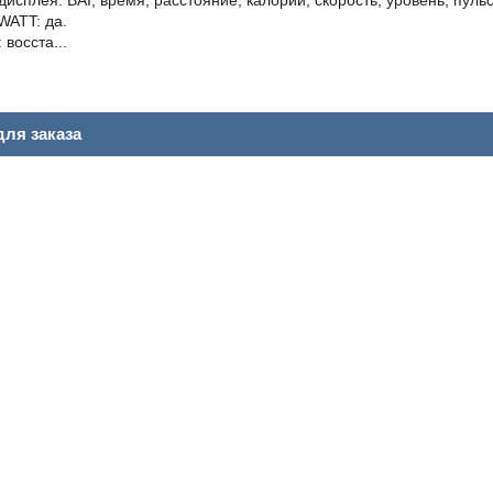
дисплея: BAI, время, расстояние, калории, скорость, уровень, пуль
WATT: да.
 восста...
ля заказа