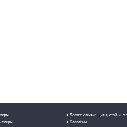
ажеры
Баскетбольные щиты, стойки, м
енажеры
Бассейны