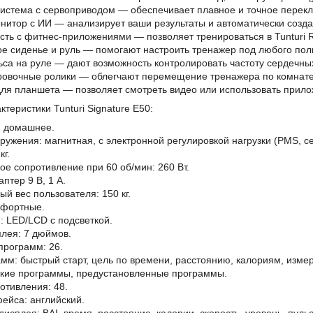
истема с сервоприводом — обеспечивает плавное и точное перек
онитор с ИИ — анализирует ваши результаты и автоматически соз
ть с фитнес-приложениями — позволяет тренироваться в Tunturi Ro
е сиденье и руль — помогают настроить тренажер под любого пол
ьса на руле — дают возможность контролировать частоту сердечны
ровочные ролики — облегчают перемещение тренажера по комнате
ля планшета — позволяет смотреть видео или использовать прило
ктеристики Tunturi Signature E50:
: домашнее.
ружения: магнитная, с электронной регулировкой нагрузки (PMS, с
кг.
е сопротивление при 60 об/мин: 260 Вт.
птер 9 В, 1 А.
й вес пользователя: 150 кг.
мфортные.
: LED/LCD с подсветкой.
лея: 7 дюймов.
программ: 26.
мм: быстрый старт, цель по времени, расстоянию, калориям, изме
ские программы, предустановленные программы.
отивления: 48.
ейса: английский.