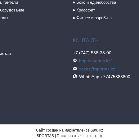
, гантели
Бокс и единоборства
борудование
Кроссфит
толы
Фитнес и аэробика
+7 (747) 538-38-00
хстан
http://sportas.kz/
zakaz@sportas.kz
WhatsApp +77475383800
Сайт создан на маркетплейсе
Satu.kz
SPORTAS |
Пожаловаться на контент