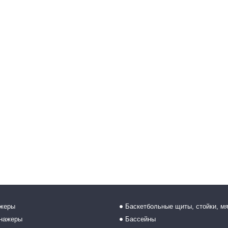
ажеры
Баскетбольные щиты, стойки, м
енажеры
Бассейны