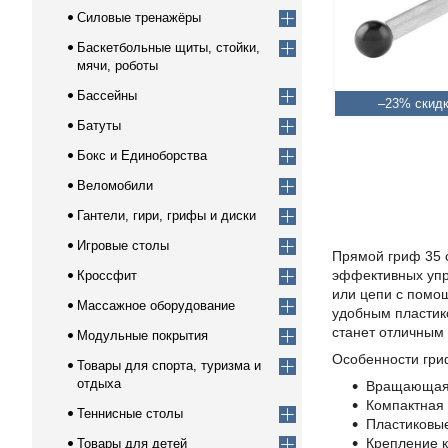
Силовые тренажёры
Баскетбольные щиты, стойки,
мячи, роботы
Бассейны
–23%
Батуты
Бокс и Единоборства
Веломобили
Гантели, гири, грифы и диски
Игровые столы
Прямой гриф 35 
эффективных упра
Кроссфит
или цепи с помо
Массажное оборудование
удобным пластик
станет отличным
Модульные покрытия
Особенности гриф
Товары для спорта, туризма и
отдыха
Вращающаяся
Компактная 
Теннисные столы
Пластиковы
Крепление к
Товары для детей