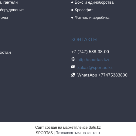
, гантели
Бокс и единоборства
борудование
Кроссфит
толы
Фитнес и аэробика
+7 (747) 538-38-00
хстан
http://sportas.kz/
zakaz@sportas.kz
WhatsApp +77475383800
Сайт создан на маркетплейсе
Satu.kz
SPORTAS |
Пожаловаться на контент