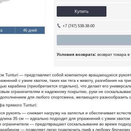
Купить
+7 (747) 538-38-00
46 дней
возврат товара в
см Tunturi — представляет собой компактную вращающуюся рукоят
жнений с узким хватом, таких как тяга к животу, разгибания на три
щью карабина (приобретается отдельно), что делает его универса
овым ограничителям и надежному покрытию, руки не соскальзываю
 дополнением для любого спортсмена, желающего разнообразить с
а прямого Tunturi:
 рукоять — снижает нагрузку на запястья и обеспечивает естест
длина 35 см — идеально подходит для упражнений с узким хватом
е ограничители — предотвращают соскальзывание во время подхо
арабином — позволяет легко подключить гриф к любому блочному