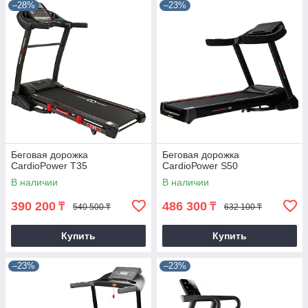
–28%
–23%
Беговая дорожка
Бегoвaя дopoжкa
CardioPower T35
СаrdiоРоwer S50
В наличии
В наличии
390 200
486 300
₸
₸
540 500 ₸
632 100 ₸
Купить
Купить
–23%
–23%