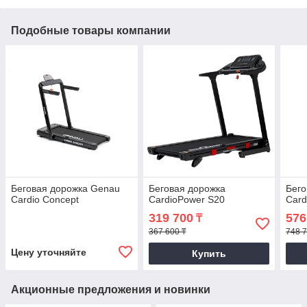
Подобные товары компании
Беговая дорожка Genau
Беговая дорожка
Бего
Cardio Concept
CardioPower S20
Card
319 700
576
₸
367 600 ₸
748 7
Цену уточняйте
Купить
Акционные предложения и новинки