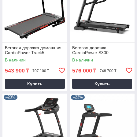
Беговая дорожка домашняя
Беговая дорожка
CardioPower Track5
CardioPower S300
В наличии
В наличии
543 900
576 000
₸
₸
707 100 ₸
748 700 ₸
Купить
Купить
–23%
–23%