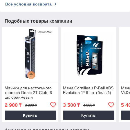
Все условия возврата
Подобные товары компании
Мячики для настольного
Мячи Cornilleau P-Ball ABS
Мячи
тенниса Donic 2T-Club, 6
Evolution 1* 6 шт. (белый)
V40+
шт, оранжевый
2 900
3 500
5 4
₸
₸
3 800 ₸
4 000 ₸
Купить
Купить