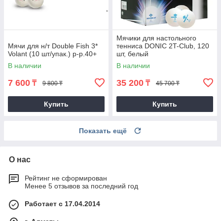
Мячики для настольного
Мячи для н/т Double Fish 3*
тенниса DONIC 2T-Club, 120
Volant (10 шт/упак.) р-р.40+
шт, белый
В наличии
В наличии
7 600
35 200
₸
₸
9 800 ₸
45 700 ₸
Купить
Купить
Показать ещё
О нас
Рейтинг не сформирован
Менее 5 отзывов за последний год
Работает с 17.04.2014