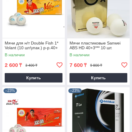
Мячи для н/т Double Fish 1*
Мячи пластиковые Sanwei
Volant (10 шт/упак.) р-р.40+
ABS HD 40+3*** 10 шт.
В наличии
В наличии
2 600
7 600
₸
₸
3 400 ₸
9 800 ₸
Купить
Купить
–23%
–23%