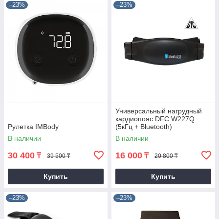
–23%
–23%
Универсальный нагрудный
кардиопояс DFC W227Q
Рулетка IMBody
(5кГц + Bluetooth)
В наличии
В наличии
30 400
16 000
₸
₸
39 500 ₸
20 800 ₸
Купить
Купить
–23%
–23%