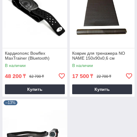
Кардиопояс Bowflex
Коврик для тренажера NO
MaxTrainer (Bluetooth)
NAME 150х90х0,6 см
В наличии
В наличии
48 200
17 500
₸
₸
62 700 ₸
22 700 ₸
Купить
Купить
–13%