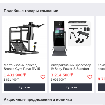
Подобные товары компании
Маятниковый присед
Интерактивный кроссовер
Комп
Bronze Gym Rave RV15
IMBody Power S Standart
весо
1 431 900
3 214 500
₸
₸
8 7
1 861 400 ₸
3 696 700 ₸
Купить
Купить
Акционные предложения и новинки