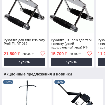
Рукоятка для тяги к животу
Рукоятка Fit.Tools для тяги
Руко
Profi-Fit RT-019
к животу (узкий
к жи
параллельный хват) FT-
пара
MB-SRB
MB-
21 500
15 700
11 
₸
₸
28 000 ₸
20 400 ₸
Купить
Купить
Акционные предложения и новинки
–53%
–42%