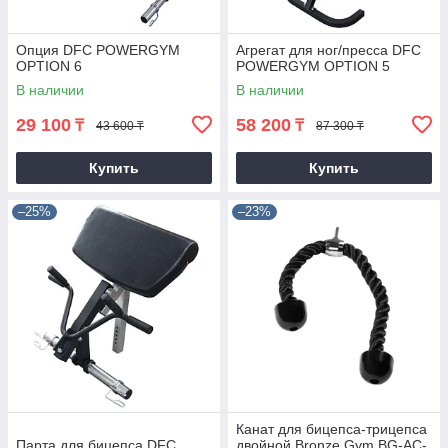
Опция DFC POWERGYM
Агрегат для ног/пресса DFC
OPTION 6
POWERGYM OPTION 5
В наличии
В наличии
29 100
58 200
₸
₸
43 600 ₸
87 300 ₸
Купить
Купить
–25%
–23%
Канат для бицепса-трицепса
Парта для бицепса DFC
двойной Bronze Gym BG-AC-