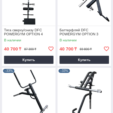
Тяга сверху/снизу DFC
Баттерфляй DFC
POWERGYM OPTION 4
POWERGYM OPTION 3
В наличии
В наличии
40 700
40 700
₸
₸
87 300 ₸
69 800 ₸
Купить
Купить
–33%
–33%