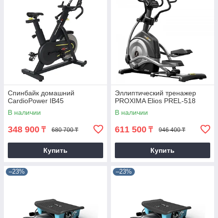
Спинбайк домашний
Эллиптический тренажер
CardioPower IB45
PROXIMA Elios PREL-518
В наличии
В наличии
348 900
611 500
₸
₸
680 700 ₸
946 400 ₸
Купить
Купить
–23%
–23%