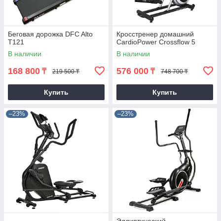
Беговая дорожка DFC Alto
Кросстренер домашний
T121
CardioPower Crossflow 5
В наличии
В наличии
168 800
576 000
₸
₸
219 500 ₸
748 700 ₸
Купить
Купить
–23%
–23%