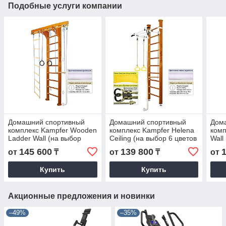
Подобные услуги компании
Домашний спортивный
Домашний спортивный
Дом
комплекс Kampfer Wooden
комплекс Kampfer Helena
комп
Ladder Wall (на выбор
Ceiling (на выбор 6 цветов
Wall
высота и цвет)
и 2 высоты)
2-е 
145 600
139 800
от
₸
от
₸
от
Купить
Купить
Акционные предложения и новинки
–49%
–35%