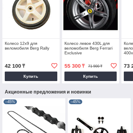
Колесо 12x9 для
Колесо левое 430L для
Коле
веломобиля Berg Rally
веломобиля Berg Ferrari
вело
Exclusive
400
42 100
55 300
73 
₸
₸
71 900 ₸
Купить
Купить
Акционные предложения и новинки
–45%
–45%