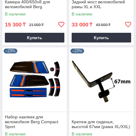
Камера 400/650х8 для
Задний мост веломобилей
веломобилей Berg
рамы XL и XXL
В наличии
В наличии
15 300
33 000
₸
₸
21 000 ₸
43 000 ₸
Купить
Купить
–23%
–23%
Набор наклеек для
веломобиля Berg Compact
Крепеж для сиденья,
Sport
высотой 67мм (рама ХL/XXL)
В наличии
В наличии