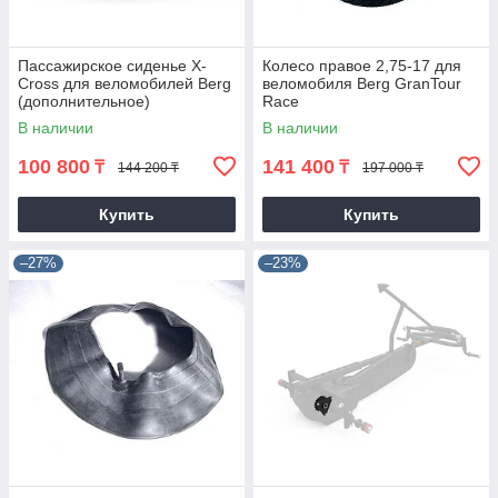
Пассажирское сиденье X-
Колесо правое 2,75-17 для
Cross для веломобилей Berg
веломобиля Berg GranTour
(дополнительное)
Race
В наличии
В наличии
100 800
141 400
₸
₸
144 200 ₸
197 000 ₸
Купить
Купить
–27%
–23%