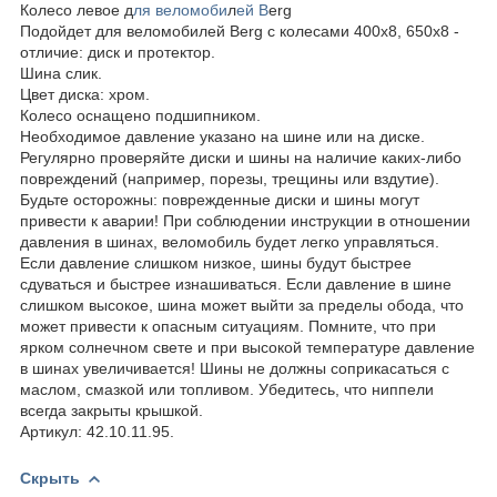
Колесо левое д
ля веломоби
л
ей B
erg
Подойдет для веломобилей Berg с колесами 400х8, 650х8 -
отличие: диск и протектор.
Шина слик.
Цвет диска: хром.
Колесо оснащено подшипником.
Необходимое давление указано на шине или на диске.
Регулярно проверяйте диски и шины на наличие каких-либо
повреждений (например, порезы, трещины или вздутие).
Будьте осторожны: поврежденные диски и шины могут
привести к аварии! При соблюдении инструкции в отношении
давления в шинах, веломобиль будет легко управляться.
Если давление слишком низкое, шины будут быстрее
сдуваться и быстрее изнашиваться. Если давление в шине
слишком высокое, шина может выйти за пределы обода, что
может привести к опасным ситуациям. Помните, что при
ярком солнечном свете и при высокой температуре давление
в шинах увеличивается! Шины не должны соприкасаться с
маслом, смазкой или топливом. Убедитесь, что ниппели
всегда закрыты крышкой.
Артикул: 42.10.11.95.
Скрыть