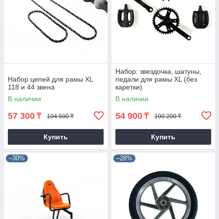
Набор: звездочка, шатуны,
Набор цепей для рамы XL
педали для рамы XL (без
118 и 44 звена
каретки)
В наличии
В наличии
57 300
54 900
₸
₸
104 500 ₸
100 200 ₸
Купить
Купить
–30%
–28%