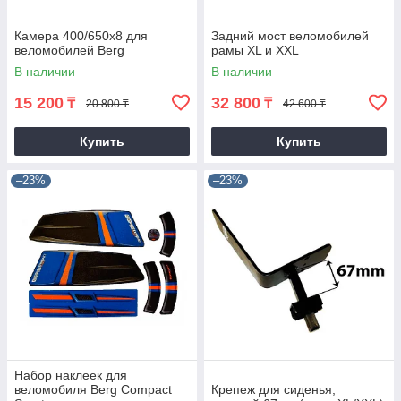
Камера 400/650х8 для
Задний мост веломобилей
веломобилей Berg
рамы XL и XXL
В наличии
В наличии
15 200
32 800
₸
₸
20 800 ₸
42 600 ₸
Купить
Купить
–23%
–23%
Набор наклеек для
веломобиля Berg Compact
Крепеж для сиденья,