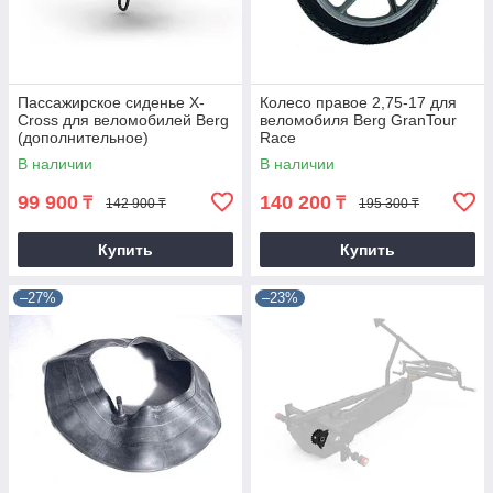
Пассажирское сиденье X-
Колесо правое 2,75-17 для
Cross для веломобилей Berg
веломобиля Berg GranTour
(дополнительное)
Race
В наличии
В наличии
99 900
140 200
₸
₸
142 900 ₸
195 300 ₸
Купить
Купить
–27%
–23%