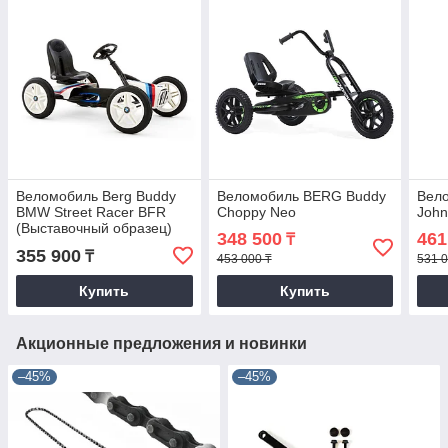
Веломобиль Berg Buddy
Веломобиль BERG Buddy
Вело
BMW Street Racer BFR
Choppy Neo
Joh
(Выставочный образец)
348 500
461
₸
355 900
₸
453 000 ₸
531 0
Купить
Купить
Акционные предложения и новинки
–45%
–45%