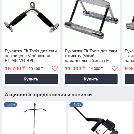
Рукоятка Fit.Tools для тяги
Рукоятка Fit.Tools для тяги
Руко
на трицепс V-образная
к животу (узкий
к жи
FT-MB-VH-RPL
параллельный хват) FT-
пара
MB-SRHS
MB-
15 700
11 000
9 8
₸
₸
20 400 ₸
14 300 ₸
Купить
Купить
Акционные предложения и новинки
–53%
–42%