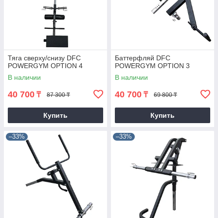
Тяга сверху/снизу DFC
Баттерфляй DFC
POWERGYM OPTION 4
POWERGYM OPTION 3
В наличии
В наличии
40 700
40 700
₸
₸
87 300 ₸
69 800 ₸
Купить
Купить
–33%
–33%