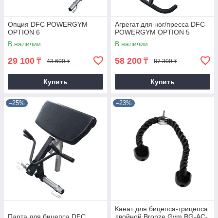
Опция DFC POWERGYM
Агрегат для ног/пресса DFC
OPTION 6
POWERGYM OPTION 5
В наличии
В наличии
29 100
58 200
₸
₸
43 600 ₸
87 300 ₸
Купить
Купить
–25%
–23%
Канат для бицепса-трицепса
Парта для бицепса DFC
двойной Bronze Gym BG-AC-