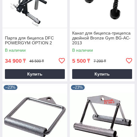
Канат для бицепса-трицепса
Парта для бицепса DFC
двойной Bronze Gym BG-AC-
POWERGYM OPTION 2
2013
В наличии
В наличии
34 900
5 500
₸
₸
46 500 ₸
7 200 ₸
Купить
Купить
–23%
–23%