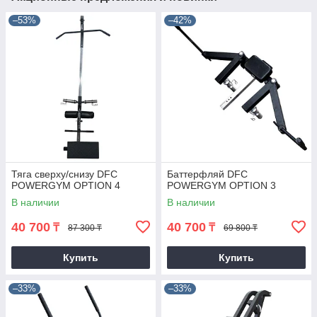
–53%
–42%
Тяга сверху/снизу DFC
Баттерфляй DFC
POWERGYM OPTION 4
POWERGYM OPTION 3
В наличии
В наличии
40 700
40 700
₸
₸
87 300 ₸
69 800 ₸
Купить
Купить
–33%
–33%