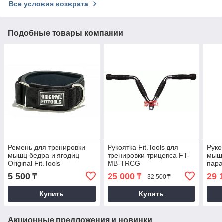
Все условия возврата
Подобные товары компании
Ремень для тренировки
Рукоятка Fit.Tools для
Руко
мышц бедра и ягодиц
тренировки трицепса FT-
мышц
Original Fit.Tools
MB-TRCG
пара
MB-
5 500
25 000
29 
₸
₸
32 500 ₸
Купить
Купить
Акционные предложения и новинки