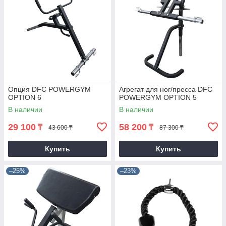
Опция DFC POWERGYM
Агрегат для ног/пресса DFC
OPTION 6
POWERGYM OPTION 5
В наличии
В наличии
29 100
58 200
₸
₸
43 600 ₸
87 300 ₸
Купить
Купить
–25%
–23%