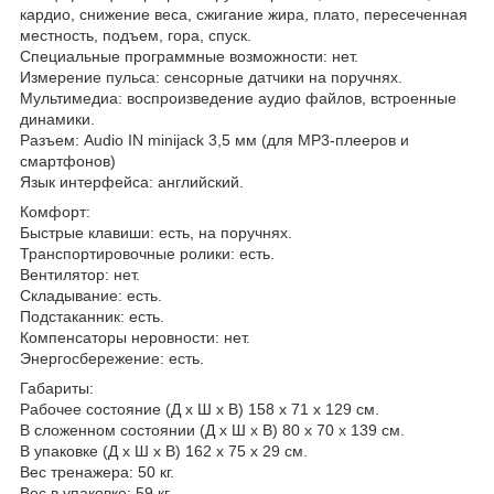
кардио, снижение веса, сжигание жира, плато, пересеченная
местность, подъем, гора, спуск.
Специальные программные возможности: нет.
Измерение пульса: сенсорные датчики на поручнях.
Мультимедиа: воспроизведение аудио файлов, встроенные
динамики.
Разъем: Audio IN minijack 3,5 мм (для MP3-плееров и
смартфонов)
Язык интерфейса: английский.
Комфорт:
Быстрые клавиши: есть, на поручнях.
Транспортировочные ролики: есть.
Вентилятор: нет.
Складывание: есть.
Подстаканник: есть.
Компенсаторы неровности: нет.
Энергосбережение: есть.
Габариты:
Рабочее состояние (Д х Ш х В) 158 x 71 x 129 см.
В сложенном состоянии (Д х Ш х В) 80 x 70 x 139 см.
В упаковке (Д х Ш х В) 162 х 75 х 29 см.
Вес тренажера: 50 кг.
Вес в упаковке: 59 кг.