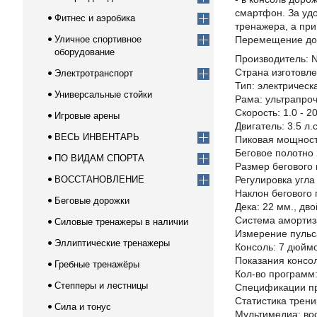
смартфон. За уд
Фитнес и аэробика
тренажера, а при
Уличное спортивное
Перемещение дор
оборудование
Производитель: 
Страна изготовле
Электротранспорт
Тип: электрическ
Универсальные стойки
Рама: ультрапроч
Скорость: 1.0 - 20
Игровые арены
Двигатель: 3.5 л.
ВЕСЬ ИНВЕНТАРЬ
Пиковая мощность
Беговое полотно 
ПО ВИДАМ СПОРТА
Размер бегового 
ВОССТАНОВЛЕНИЕ
Регулировка угла
Наклон бегового 
Беговые дорожки
Дека: 22 мм., дво
Система амортиз
Силовые тренажеры в наличии
Измерение пульс
Эллиптические тренажеры
Консоль: 7 дюйм
Показания консол
Гребные тренажёры
Кол-во программ:
Степперы и лестницы
Спецификации пр
Статистика тренир
Сила и тонус
Мультимедиа: вос