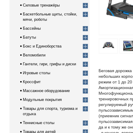
Силовые тренажёры
Баскетбольные щиты, стойки,
мячи, роботы
Бассейны
Батуты
Бокс и Единоборства
Веломобили
Гантели, гири, грифы и диски
Беговая дорожка
Игровые столы
небольших корпор
Кроссфит
режим от 1 до 20
Амортизационная
Массажное оборудование
Многофункционал
тренировочных п
Модульные покрытия
регулируемый руч
Товары для спорта, туризма и
пульсозависимым
отдыха
(приемник сигнал
пульсозависимая 
Теннисные столы
да и к тому же 
Товары для детей
- в консоль дор