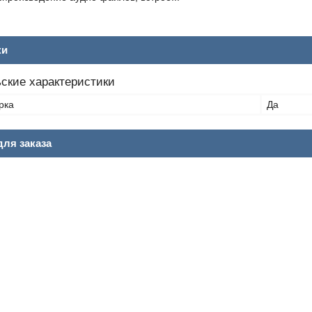
ки
ские характеристики
рка
Да
ля заказа