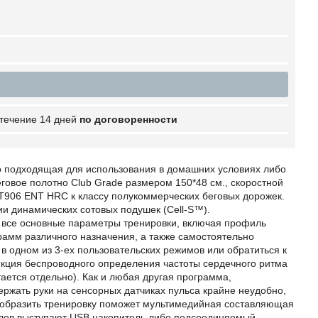
 течение 14 дней
по договоренности
 подходящая для использования в домашних условиях либо
еговое полотно Club Grade размером 150*48 см., скоростной
ят T906 ENT HRC к классу полукоммерческих беговых дорожек.
и динамических сотовых подушек (Cell-S™).
н все основные параметры тренировки, включая профиль
амм различного назначения, а также самостоятельно
 одном из 3-ех пользовательских режимов или обратиться к
кция беспроводного определения частоты сердечного ритма
ается отдельно). Как и любая другая программа,
ержать руки на сенсорных датчиках пульса крайне неудобно,
нообразить тренировку поможет мультимедийная составляющая
айлов выступают USB накопитель либо подсоединяемый