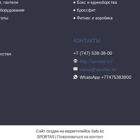
, гантели
Бокс и единоборства
борудование
Кроссфит
толы
Фитнес и аэробика
+7 (747) 538-38-00
хстан
http://sportas.kz/
zakaz@sportas.kz
WhatsApp +77475383800
Сайт создан на маркетплейсе
Satu.kz
SPORTAS |
Пожаловаться на контент