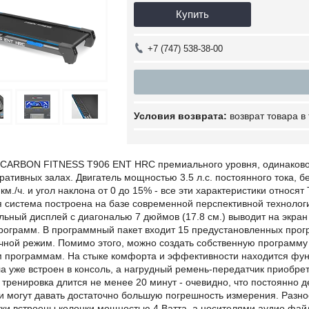
Купить
+7 (747) 538-38-00
возврат товара в
 CARBON FITNESS T906 ENT HRC премиального уровня, одинаково
ативных залах. Двигатель мощностью 3.5 л.с. постоянного тока, б
 км./ч. и угол наклона от 0 до 15% - все эти характеристики относ
 система построена на базе современной перспективной технологи
ьный дисплей с диагональю 7 дюймов (17.8 см.) выводит на экра
рограмм. В программный пакет входит 15 предустановленных прогр
ной режим. Помимо этого, можно создать собственную программу в
 программам. На стыке комфорта и эффективности находится фун
а уже встроен в консоль, а нагрудный ремень-передатчик приобрет
тренировка длится не менее 20 минут - очевидно, что постоянно д
они могут давать достаточно большую погрешность измерения. Раз
ожки встроены колонки мощностью 4 Ватта, а носителями аудио ф