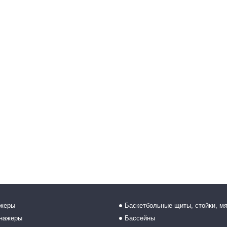
ажеры
Баскетбольные щиты, стойки, м
енажеры
Бассейны