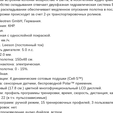
обство складывания отвечает двухфазная гидравлическая система 
 раскладывании обеспечивает медленное опускание полотна в посл
ожки происходит за счет 2-ух транспортировочных роликов.
Neotren GmbH, Германия.
ния: КНР.
ая.
ная с однослойной покраской.
 км./ч.
с. Leeson (постоянный ток)
 двигателя: 5.0 л.с.
2.0 мм.
полотна: 150х48 см.
 наклона: электрическая.
полотна: 0 - 15%.
йная.
ации: 4 динамические сотовые подушки (Cell-S™)
а: сенсорные датчики, беспроводной Polar™ приемник.
овый (17.8 см.) цветной многофункциональный LCD дисплей.
и: профиль программы тренировки, время, скорость, дистанция, ка
 22 (в т.ч. пульсозависимые)
ограмм: ручной режим, 15 тренировочных профилей, 3 пользовате
овок: нет.
произведение аудио файлов, встрое...