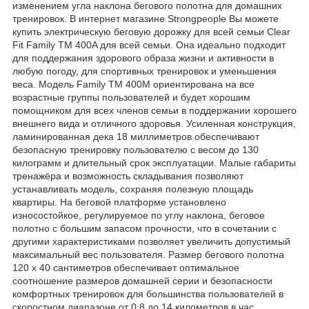
изменением угла наклона бегового полотна для домашних
тренировок. В интернет магазине Strongpeople Вы можете
купить электрическую беговую дорожку для всей семьи Clear
Fit Family TM 400A для всей семьи. Она идеально подходит
для поддержания здорового образа жизни и активности в
любую погоду, для спортивных тренировок и уменьшения
веса. Модель Family TM 400M ориентирована на все
возрастные группы пользователей и будет хорошим
помощником для всех членов семьи в поддержании хорошего
внешнего вида и отличного здоровья. Усиленная конструкция,
ламинированная дека 18 миллиметров обеспечивают
безопасную тренировку пользователю с весом до 130
килограмм и длительный срок эксплуатации. Малые габариты
тренажёра и возможность складывания позволяют
устанавливать модель, сохраняя полезную площадь
квартиры. На беговой платформе установлено
износостойкое, регулируемое по углу наклона, беговое
полотно с большим запасом прочности, что в сочетании с
другими характеристиками позволяет увеличить допустимый
максимальный вес пользователя. Размер бегового полотна
120 х 40 сантиметров обеспечивает оптимальное
соотношение размеров домашней серии и безопасности
комфортных тренировок для большинства пользователей в
скоростном диапазоне от 0,8 до 14 километров в час.