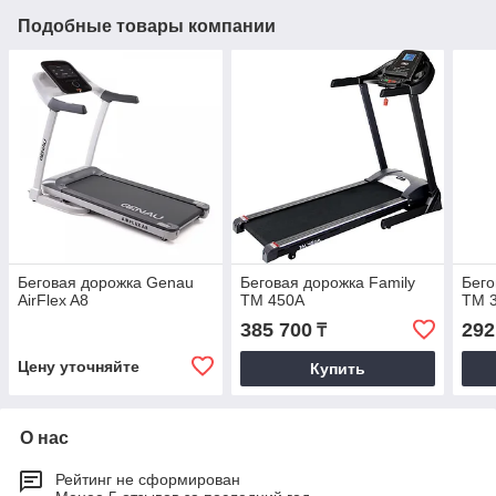
Подобные товары компании
Беговая дорожка Genau
Беговая дорожка Family
Бего
AirFlex A8
TM 450A
TM 
385 700
292
₸
Цену уточняйте
Купить
О нас
Рейтинг не сформирован