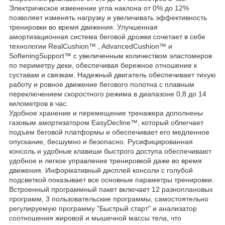
Электрическое изменение угла наклона от 0% до 12%
позволяет изменять нагрузку и увеличивать эффективность
тренировки во время движения. Улучшенная
амортизационная система беговой дрожки сочетает в себе
технологии RealCushion™ , AdvancedCushion™ и
SofteningSupport™ с увеличенным количеством эластомеров
по периметру деки, обеспечивая бережное отношение к
суставам и связкам. Надежный двигатель обеспечивает тихую
работу и ровное движение бегового полотна с плавным
переключением скоростного режима в диапазоне 0,8 до 14
километров в час.
Удобное хранение и перемещение тренажера дополнены
газовым амортизатором EasyDecline™, который облегчает
подъем беговой платформы и обеспечивает его медленное
опускание, бесшумно и безопасно. Русифицированная
консоль и удобные клавиши быстрого доступа обеспечивают
удобное и легкое управление тренировкой даже во время
движения. Информативный дисплей консоли с голубой
подсветкой показывает все основные параметры тренировки.
Встроенный программный пакет включает 12 разноплановых
программ, 3 пользовательские программы, самостоятельно
регулируемую программу "Быстрый старт" и анализатор
соотношения жировой и мышечной массы тела, что