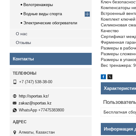
Ключ безопасност
Велотренажеры
Компенсаторы нер
Встроенный венти
Водные виды спорта
Комплект ключей 
Электрические обогреватели
Силиконовая смаз
Качество
О нас
Сертификат межд
Фирменная гаран
Отзывы
Размеры в рабочем
Размеры сложенно
Контакты
Размеры в упаковк
Вес тренажера: 96
+7 (747) 538-38-00
Характеристи
http://sportas.kz/
Пользователь
zakaz@sportas.kz
WhatsApp +77475383800
Бесплатная сбо
Информация д
Алматы, Казахстан