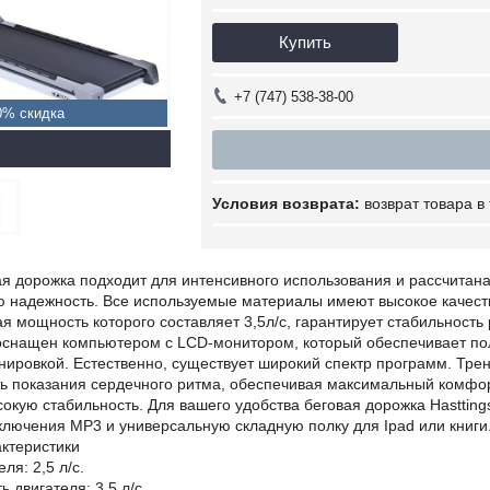
Купить
+7 (747) 538-38-00
0%
возврат товара в
 дорожка подходит для интенсивного использования и рассчитана 
ю надежность. Все используемые материалы имеют высокое качест
ая мощность которого составляет 3,5л/с, гарантирует стабильность
 оснащен компьютером с LCD-монитором, который обеспечивает п
нировкой. Естественно, существует широкий спектр программ. Тр
ть показания сердечного ритма, обеспечивая максимальный комфор
окую стабильность. Для вашего удобства беговая дорожка Hastti
ключения MP3 и универсальную складную полку для Ipad или книги
актеристики
ля: 2,5 л/с.
 двигателя: 3,5 л/с.