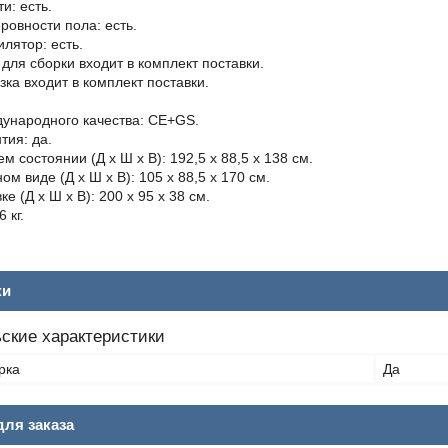
и: есть.
овности пола: есть.
лятор: есть.
для сборки входит в комплект поставки.
ка входит в комплект поставки.
ународного качества: CE+GS.
тия: да.
 состоянии (Д х Ш х В): 192,5 х 88,5 х 138 см.
м виде (Д х Ш х В): 105 х 88,5 х 170 см.
е (Д х Ш х В): 200 х 95 х 38 см.
 кг.
ки
ские характеристики
рка
Да
ля заказа