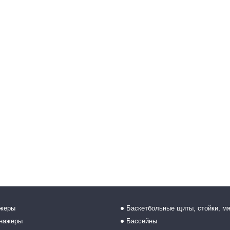
ажеры
Баскетбольные щиты, стойки, м
енажеры
Бассейны