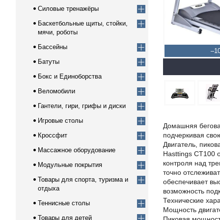
Силовые тренажёры
Баскетбольные щиты, стойки,
мячи, роботы
Бассейны
–1
Батуты
Бокс и Единоборства
Веломобили
Гантели, гири, грифы и диски
Игровые столы
Домашняя беговая
подчеркивая сво
Кроссфит
Двигатель, пиков
Массажное оборудование
Hasttings СT100
контроля над тре
Модульные покрытия
точно отслежива
Товары для спорта, туризма и
обеспечивает выс
отдыха
возможность под
Технические хар
Теннисные столы
Мощность двигате
Товары для детей
Пиковая мощность