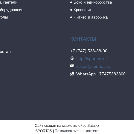
, гантели
Бокс и единоборства
борудование
Кроссфит
толы
Фитнес и аэробика
+7 (747) 538-38-00
хстан
http://sportas.kz/
zakaz@sportas.kz
WhatsApp +77475383800
Сайт создан на маркетплейсе
Satu.kz
SPORTAS |
Пожаловаться на контент