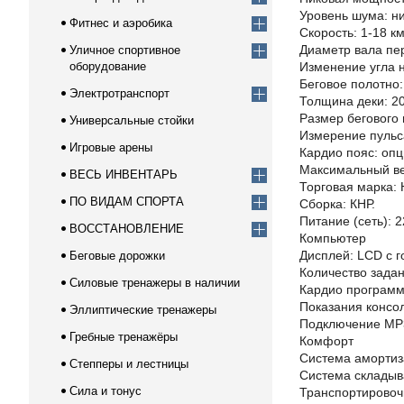
Уровень шума: ни
Фитнес и аэробика
Скорость: 1-18 км
Диаметр вала пер
Уличное спортивное
оборудование
Изменение угла н
Беговое полотно:
Электротранспорт
Толщина деки: 2
Размер бегового 
Универсальные стойки
Измерение пульса
Игровые арены
Кардио пояс: оп
Максимальный вес
ВЕСЬ ИНВЕНТАРЬ
Торговая марка:
ПО ВИДАМ СПОРТА
Сборка: КНР.
Питание (сеть): 2
ВОССТАНОВЛЕНИЕ
Компьютер
Дисплей: LCD с г
Беговые дорожки
Количество задан
Силовые тренажеры в наличии
Кардио программ
Показания консол
Эллиптические тренажеры
Подключение MP3
Гребные тренажёры
Комфорт
Система амортиз
Степперы и лестницы
Система складыв
Сила и тонус
Транспортировочн