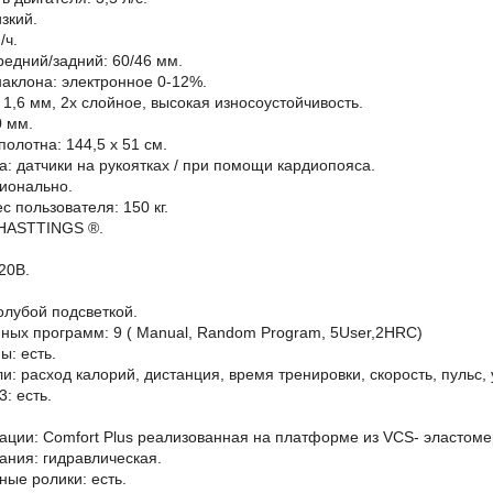
зкий.
/ч.
едний/задний: 60/46 мм.
аклона: электронное 0-12%.
 1,6 мм, 2х слойное, высокая износоустойчивость.
0 мм.
полотна: 144,5 х 51 см.
: датчики на рукоятках / при помощи кардиопояса.
ционально.
 пользователя: 150 кг.
 HASTTINGS ®.
20В.
олубой подсветкой.
ных программ: 9 ( Manual, Random Program, 5User,2HRC)
ы: есть.
и: расход калорий, дистанция, время тренировки, скорость, пульс, 
: есть.
ации: Comfort Plus реализованная на платформе из VCS- эластоме
ания: гидравлическая.
ые ролики: есть.