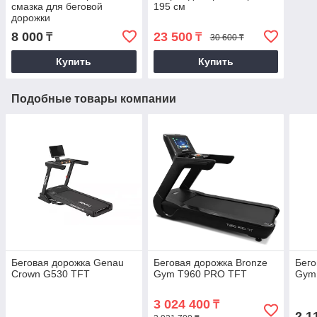
смазка для беговой
195 см
дорожки
8 000
23 500
₸
₸
30 600 ₸
Купить
Купить
Подобные товары компании
Беговая дорожка Genau
Беговая дорожка Bronze
Бего
Crown G530 TFT
Gym T960 PRO TFT
Gym
3 024 400
₸
2 1