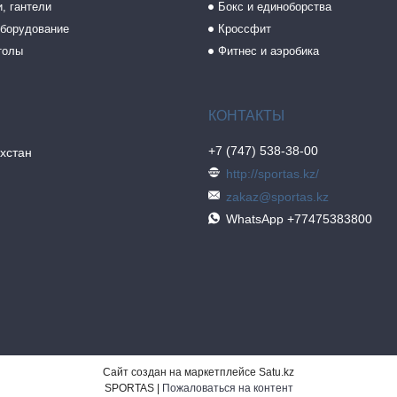
, гантели
Бокс и единоборства
борудование
Кроссфит
толы
Фитнес и аэробика
+7 (747) 538-38-00
хстан
http://sportas.kz/
zakaz@sportas.kz
WhatsApp +77475383800
Сайт создан на маркетплейсе
Satu.kz
SPORTAS |
Пожаловаться на контент