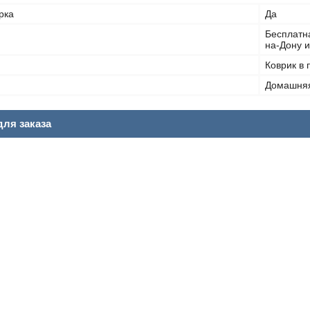
рка
Да
Бесплатна
на-Дону и
Коврик в 
Домашня
ля заказа