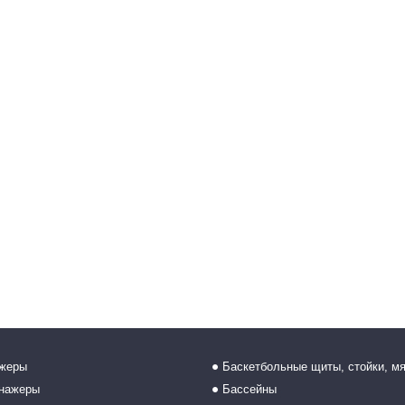
ажеры
Баскетбольные щиты, стойки, м
енажеры
Бассейны