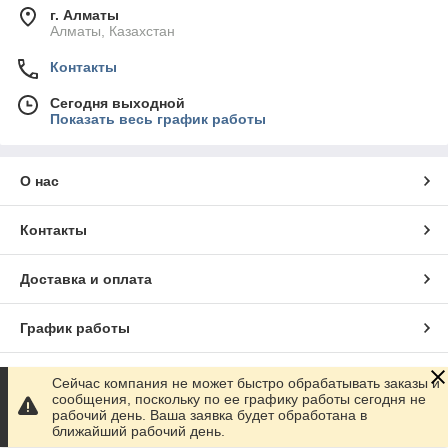
г. Алматы
Алматы, Казахстан
Контакты
Сегодня выходной
Показать весь график работы
О нас
Контакты
Доставка и оплата
График работы
Полная версия сайта
Сейчас компания не может быстро обрабатывать заказы и
сообщения, поскольку по ее графику работы сегодня не
рабочий день. Ваша заявка будет обработана в
Сайт создан на маркетплейсе
Satu.kz
ближайший рабочий день.