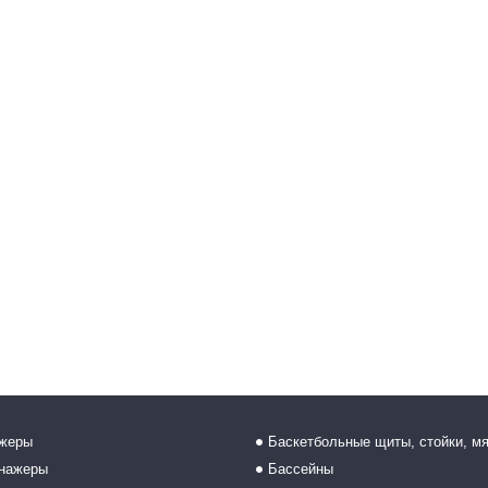
ажеры
Баскетбольные щиты, стойки, м
енажеры
Бассейны