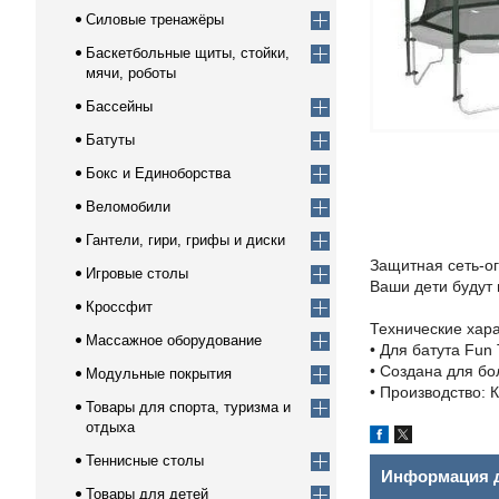
Силовые тренажёры
Баскетбольные щиты, стойки,
мячи, роботы
Бассейны
Батуты
Бокс и Единоборства
Веломобили
Гантели, гири, грифы и диски
Защитная сеть-ог
Игровые столы
Ваши дети будут
Кроссфит
Технические хара
Массажное оборудование
• Для батута Fun
• Создана для бо
Модульные покрытия
• Производство: К
Товары для спорта, туризма и
отдыха
Теннисные столы
Информация д
Товары для детей