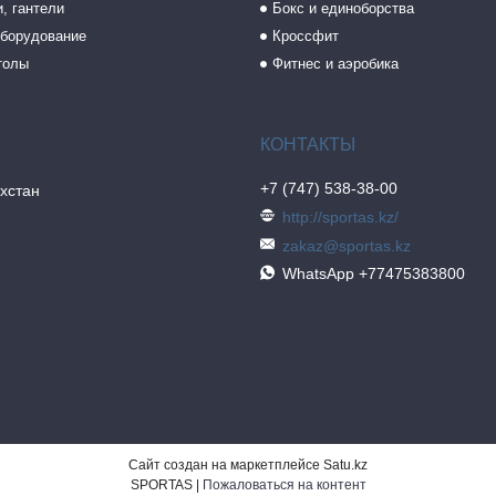
, гантели
Бокс и единоборства
борудование
Кроссфит
толы
Фитнес и аэробика
+7 (747) 538-38-00
хстан
http://sportas.kz/
zakaz@sportas.kz
WhatsApp +77475383800
Сайт создан на маркетплейсе
Satu.kz
SPORTAS |
Пожаловаться на контент