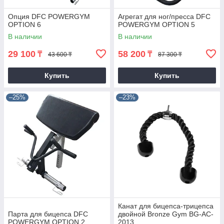
Опция DFC POWERGYM
Агрегат для ног/пресса DFC
OPTION 6
POWERGYM OPTION 5
В наличии
В наличии
29 100
58 200
₸
₸
43 600 ₸
87 300 ₸
Купить
Купить
–25%
–23%
Канат для бицепса-трицепса
Парта для бицепса DFC
двойной Bronze Gym BG-AC-
POWERGYM OPTION 2
2013