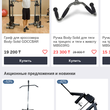
Гриф для кроссовера
Ручка Body-Solid для тяги
Ручк
Body-Solid GDCCBAR
на трицепс и тяги к животу
на т
MB503RG
MB5
19 200
23 300
15 
₸
₸
28 800 ₸
Купить
Купить
Акционные предложения и новинки
–53%
–42%