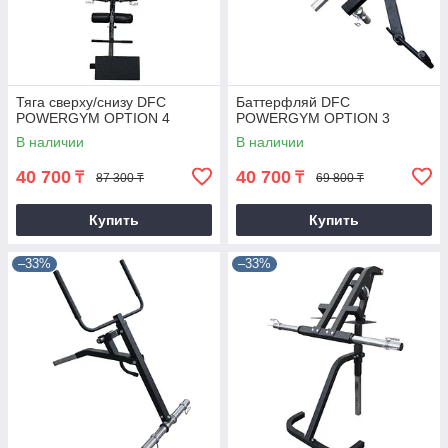
Тяга сверху/снизу DFC
Баттерфляй DFC
POWERGYM OPTION 4
POWERGYM OPTION 3
В наличии
В наличии
40 700
40 700
₸
₸
87 300 ₸
69 800 ₸
Купить
Купить
–33%
–33%